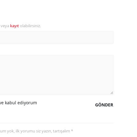
alova
arabük
r veya
kayıt
olabilirsiniz.
lis
smaniye
üzce
e kabul ediyorum
GÖNDER
yorum yok, ilk yorumu siz yazın, tartışalım *