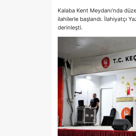
M
Kalaba Kent Meydanı'nda düzenl
ilahilerle başlandı. İlahiyatçı
İ
derinleşti.
İ
K
K
K
Kı
K
K
K
K