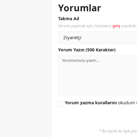
Yorumlar
Y
Takma Ad
K
Yorum yapmak için, isterseniz
giriş
yapabili
Ki
O
Yorum Yazın (500 Karakter)
D
Yorum yazma kurallarını
okudum v
* Bu içerik ile ilgili 