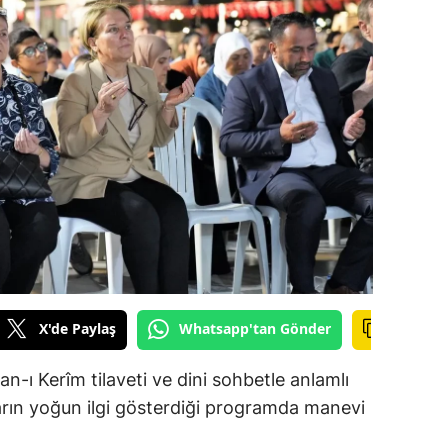
ilecik
ingöl
tlis
olu
urdur
ursa
anakkale
ankırı
X'de Paylaş
Whatsapp'tan Gönder
orum
'an-ı Kerîm tilaveti ve dini sohbetle anlamlı
enizli
ların yoğun ilgi gösterdiği programda manevi
iyarbakır