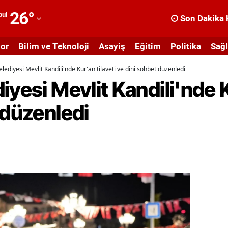
26
°
bul
Son Dakika 
dana
or
Bilim ve Teknoloji
Asayiş
Eğitim
Politika
Sağl
dıyaman
lediyesi Mevlit Kandili'nde Kur'an tilaveti ve dini sohbet düzenledi
fyonkarahisar
yesi Mevlit Kandili'nde K
ğrı
 düzenledi
masya
nkara
ntalya
rtvin
ydın
alıkesir