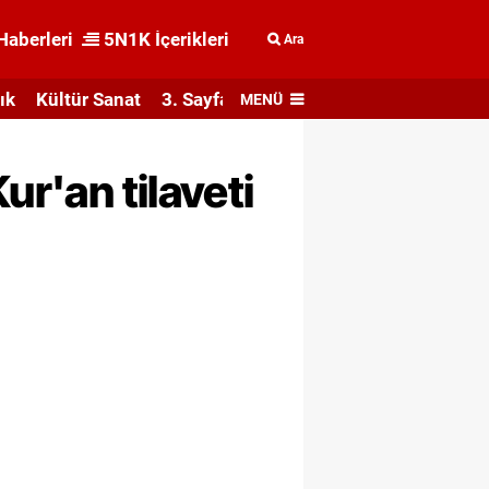
Haberleri
5N1K İçerikleri
Ara
ık
Kültür Sanat
3. Sayfa
MENÜ
ur'an tilaveti