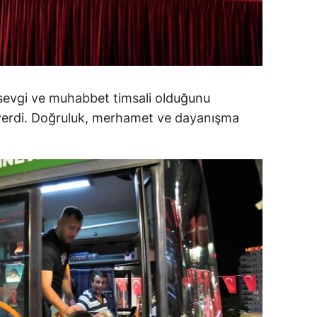
alatya
anisa
ahramanmaraş
evgi ve muhabbet timsali olduğunu
ardin
verdi. Doğruluk, merhamet ve dayanışma
uğla
uş
evşehir
iğde
rdu
ize
akarya