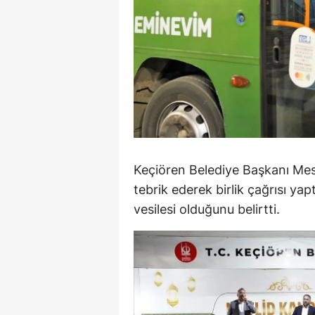
S
Si
S
S
T
T
Keçiören Belediye Başkanı Mesu
tebrik ederek birlik çağrısı ya
T
vesilesi olduğunu belirtti.
T
Ş
U
V