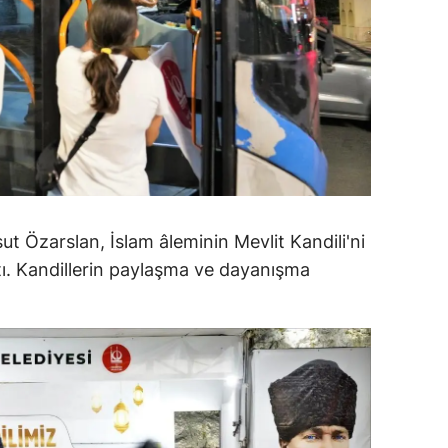
amsun
irt
inop
ivas
ekirdağ
okat
t Özarslan, İslam âleminin Mevlit Kandili'ni
ptı. Kandillerin paylaşma ve dayanışma
rabzon
unceli
anlıurfa
şak
an