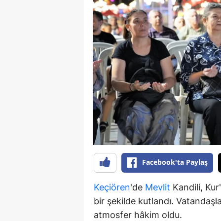
B
B
Bi
B
B
B
Ç
Ç
Facebook'ta Paylaş
Ç
Keçiören
'de
Mevlit
Kandili, Kur
D
bir şekilde kutlandı. Vatandaş
D
atmosfer hâkim oldu.