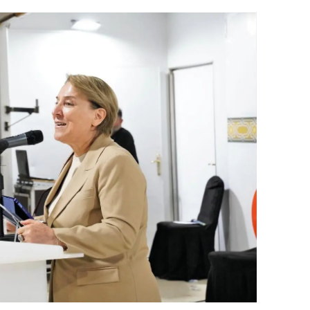
dirne
lazığ
rzincan
rzurum
skişehir
aziantep
iresun
ümüşhane
akkari
atay
sparta