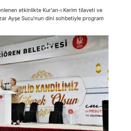
ersin
enen etkinlikte Kur'an-ı Kerim tilaveti ve
 Yazar Ayşe Sucu'nun dini sohbetiyle program
stanbul
zmir
ars
astamonu
ayseri
rklareli
ırşehir
ocaeli
onya
ütahya