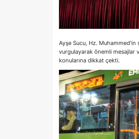
M
M
K
Ayşe Sucu, Hz. Muhammed'in s
M
vurgulayarak önemli mesajlar 
konularına dikkat çekti.
M
M
N
N
O
R
S