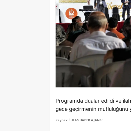
Y
Z
A
B
K
K
B
Ş
Programda dualar edildi ve ilahi
B
gece geçirmenin mutluluğunu 
A
Kaynak: İHLAS HABER AJANSI
I