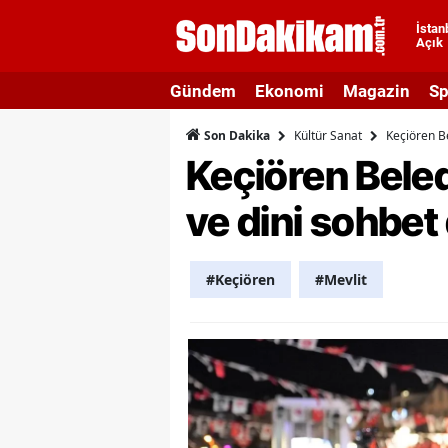
İstan
Açık
A
Gündem
Ekonomi
Magazin
Sp
A
Kültür Sanat
Keçiören Be
Son Dakika
A
Keçiören Beledi
A
ve dini sohbet
A
A
#Keçiören
#Mevlit
A
A
A
B