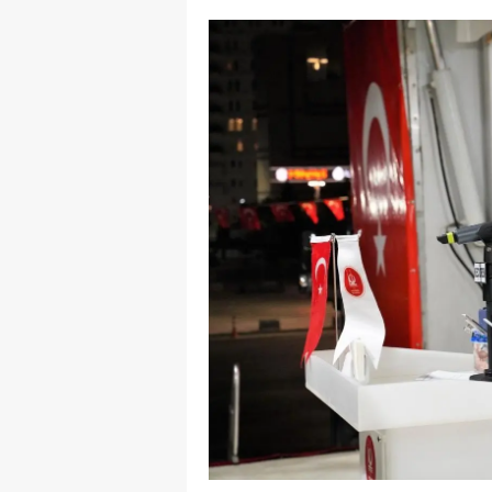
E
E
E
E
E
G
G
G
H
H
I