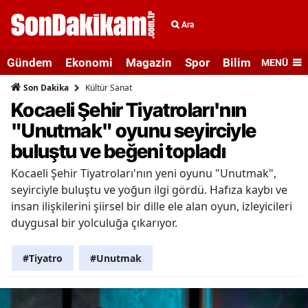
Ara
Gündem
Ekonomi
Magazin
Spor
Bilim ve Teknolo
MENÜ
Kültür Sanat
Son Dakika
Kocaeli Şehir Tiyatroları'nın
"Unutmak" oyunu seyirciyle
buluştu ve beğeni topladı
Kocaeli Şehir Tiyatroları'nın yeni oyunu "Unutmak",
seyirciyle buluştu ve yoğun ilgi gördü. Hafıza kaybı ve
insan ilişkilerini şiirsel bir dille ele alan oyun, izleyicileri
duygusal bir yolculuğa çıkarıyor.
#Tiyatro
#Unutmak