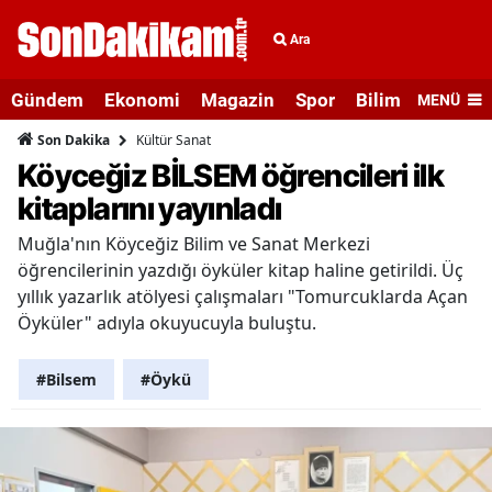
Ara
Gündem
Ekonomi
Magazin
Spor
Bilim ve Teknolo
MENÜ
Kültür Sanat
Son Dakika
Köyceğiz BİLSEM öğrencileri ilk
kitaplarını yayınladı
Muğla'nın Köyceğiz Bilim ve Sanat Merkezi
öğrencilerinin yazdığı öyküler kitap haline getirildi. Üç
yıllık yazarlık atölyesi çalışmaları "Tomurcuklarda Açan
Öyküler" adıyla okuyucuyla buluştu.
#Bilsem
#Öykü