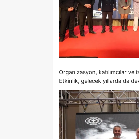
Y
K
Ki
O
D
Organizasyon, katılımcılar ve i
Etkinlik, gelecek yıllarda da d