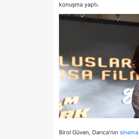
konuşma yaptı.
M
İ
İ
K
K
K
Kı
K
K
K
Birol Güven, Darıca'nın
sinema
K