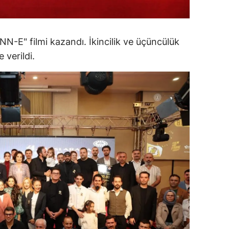
amsun
irt
NN-E" filmi kazandı. İkincilik ve üçüncülük
e verildi.
inop
ivas
ekirdağ
okat
rabzon
unceli
anlıurfa
şak
an