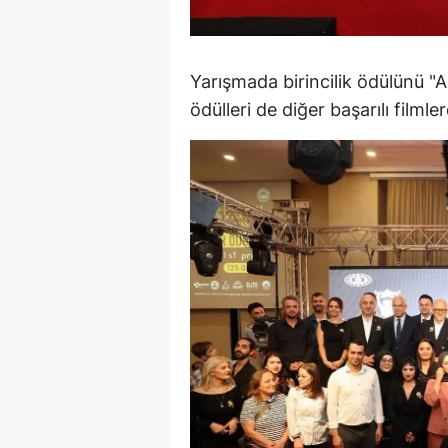
S
Si
Yarışmada birincilik ödülünü "A
ödülleri de diğer başarılı filmler
S
S
T
T
T
T
Ş
U
V