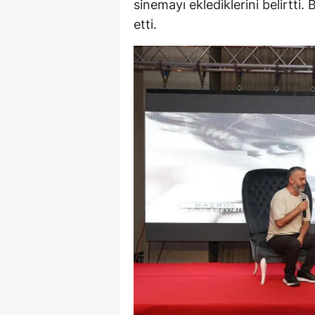
sinemayı eklediklerini belirtti
M
etti.
M
K
M
M
M
N
N
O
R
S