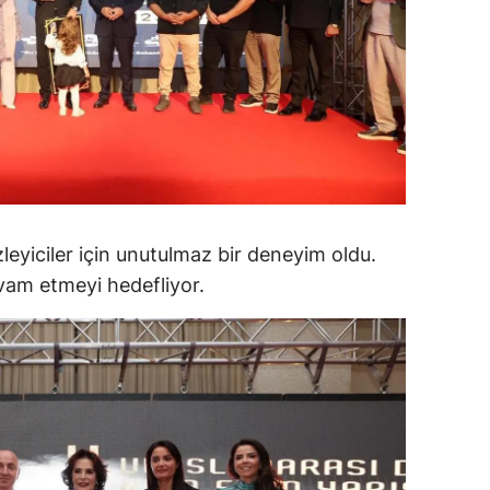
alova
arabük
lis
smaniye
üzce
zleyiciler için unutulmaz bir deneyim oldu.
evam etmeyi hedefliyor.