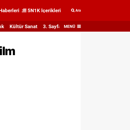
Haberleri
5N1K İçerikleri
Ara
ık
Kültür Sanat
3. Sayfa
MENÜ
ilm