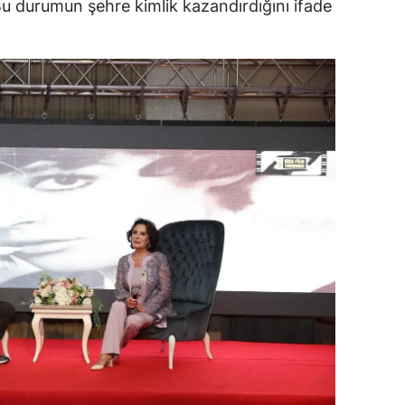
. Bu durumun şehre kimlik kazandırdığını ifade
alatya
anisa
ahramanmaraş
ardin
uğla
uş
evşehir
iğde
rdu
ize
akarya