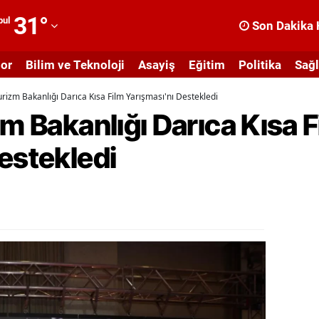
31
°
bul
Son Dakika 
dana
or
Bilim ve Teknoloji
Asayiş
Eğitim
Politika
Sağl
dıyaman
urizm Bakanlığı Darıca Kısa Film Yarışması'nı Destekledi
fyonkarahisar
zm Bakanlığı Darıca Kısa F
ğrı
estekledi
masya
nkara
ntalya
rtvin
ydın
alıkesir