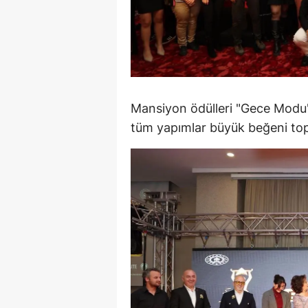
Y
Z
A
Mansiyon ödülleri "Gece Modu" ve
B
tüm yapımlar büyük beğeni top
K
K
B
Ş
B
A
I