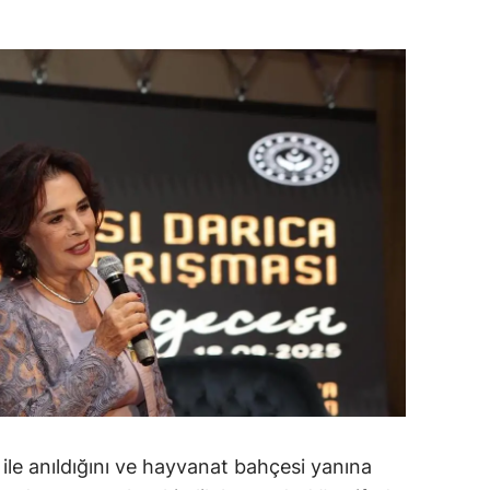
ersin
stanbul
zmir
ars
astamonu
ayseri
rklareli
ırşehir
ocaeli
onya
ile anıldığını ve hayvanat bahçesi yanına
ütahya