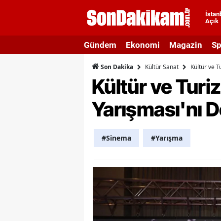
İstan
Açık
A
Gündem
Ekonomi
Magazin
Sp
A
Kültür Sanat
Kültür ve T
Son Dakika
A
Kültür ve Turi
A
Yarışması'nı D
A
A
#Sinema
#Yarışma
A
A
A
B