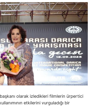
dirne
lazığ
rzincan
rzurum
skişehir
aziantep
iresun
ümüşhane
akkari
atay
başkanı olarak izledikleri filmlerin ürpertici
llanımının etkilerini vurguladığı bir
sparta