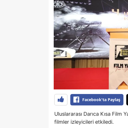
B
B
Bi
B
B
B
Ç
Ç
Facebook'ta Paylaş
Ç
D
Uluslararası Darıca Kısa Film Y
filmler izleyicileri etkiledi.
D