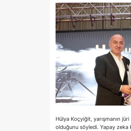
E
E
E
E
E
G
G
G
H
H
Hülya Koçyiğit, yarışmanın jüri 
olduğunu söyledi. Yapay zeka ku
I