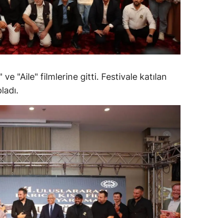
ozgat
onguldak
ksaray
 "Aile" filmlerine gitti. Festivale katılan
ayburt
ladı.
araman
ırıkkale
atman
ırnak
artın
rdahan
ğdır