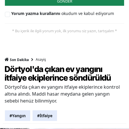
GÖNDER
Yorum yazma kurallarını
okudum ve kabul ediyorum
* Bu içerik ile ilgili yorum yok, ilk yorumu siz yazın, tartışalım *
Asayiş
Son Dakika
Dörtyol'da çıkan ev yangını
itfaiye ekiplerince söndürüldü
Dörtyol'da çıkan ev yangını itfaiye ekiplerince kontrol
altına alındı. Maddi hasar meydana gelen yangın
sebebi henüz bilinmiyor.
#Yangın
#İtfaiye