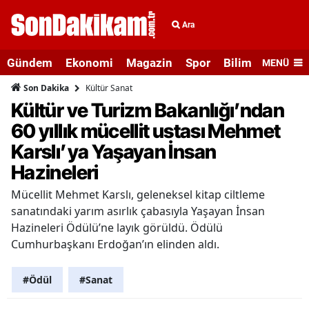
Ara
Gündem
Ekonomi
Magazin
Spor
Bilim ve Teknolo
MENÜ
Kültür Sanat
Son Dakika
Kültür ve Turizm Bakanlığı’ndan
60 yıllık mücellit ustası Mehmet
Karslı’ya Yaşayan İnsan
Hazineleri
Mücellit Mehmet Karslı, geleneksel kitap ciltleme
sanatındaki yarım asırlık çabasıyla Yaşayan İnsan
Hazineleri Ödülü’ne layık görüldü. Ödülü
Cumhurbaşkanı Erdoğan’ın elinden aldı.
#Ödül
#Sanat