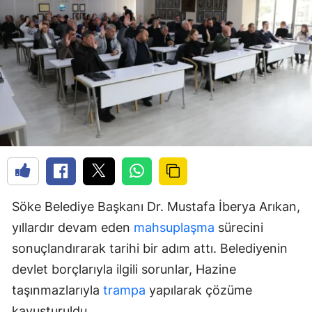
Söke Belediye Başkanı Dr. Mustafa İberya Arıkan,
yıllardır devam eden
mahsuplaşma
sürecini
sonuçlandırarak tarihi bir adım attı. Belediyenin
devlet borçlarıyla ilgili sorunlar, Hazine
taşınmazlarıyla
trampa
yapılarak çözüme
kavuşturuldu.