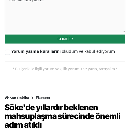
GÖNDER
Yorum yazma kurallarını
okudum ve kabul ediyorum
* Bu içerik ile ilgili yorum yok, ilk yorumu siz yazın, tartışalım *
Ekonomi
Son Dakika
Söke'de yıllardır beklenen
mahsuplaşma sürecinde önemli
adım atıldı