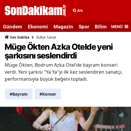
Ara
Gündem
Ekonomi
Magazin
Spor
Bilim ve Teknolo
MENÜ
Kültür Sanat
Son Dakika
Müge Ökten Azka Otelde yeni
şarkısını seslendirdi
Müge Ökten, Bodrum Azka Otel'de bayram konseri
verdi. Yeni şarkısı "Ya Ya"yı ilk kez seslendiren sanatçı,
performansıyla büyük beğeni topladı.
#Bayram
#Konser