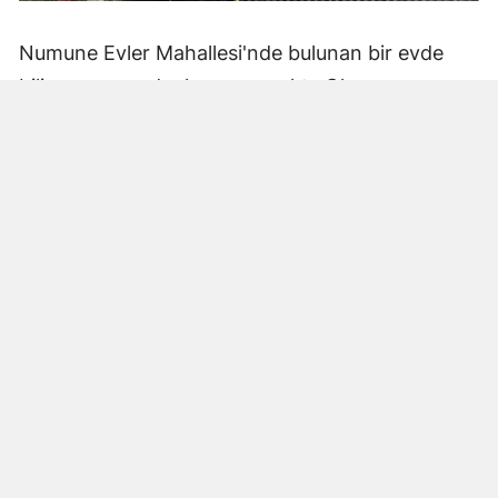
Numune Evler Mahallesi'nde bulunan bir evde
bilinmeyen nedenle yangın çıktı. Olay,
çevredekiler tarafından fark edilerek yetkililere
bildirildi.
Hatay Büyükşehir Belediyesi'ne bağlı itfaiye