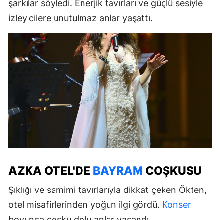
şarkılar söyledi. Enerjik tavırları ve güçlü sesiyle
izleyicilere unutulmaz anlar yaşattı.
AZKA OTEL'DE
BAYRAM
COŞKUSU
Şıklığı ve samimi tavırlarıyla dikkat çeken Ökten,
otel misafirlerinden yoğun ilgi gördü.
Konser
boyunca coşku dolu anlar yaşandı.