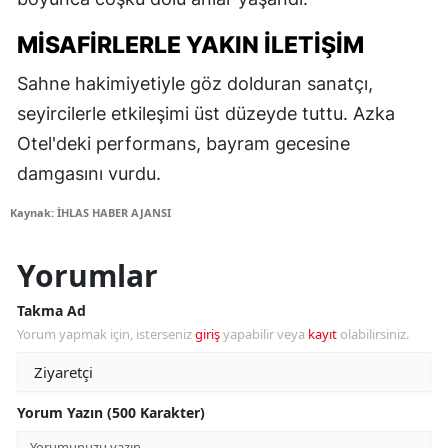
MISAFIRLERLE YAKIN İLETIŞIM
Sahne hakimiyetiyle göz dolduran sanatçı,
seyircilerle etkileşimi üst düzeyde tuttu. Azka
Otel'deki performans, bayram gecesine
damgasını vurdu.
Kaynak: İHLAS HABER AJANSI
Yorumlar
Takma Ad
Yorum yapmak için, isterseniz
giriş
yapabilir veya
kayıt
olabilirsiniz.
Yorum Yazın (500 Karakter)