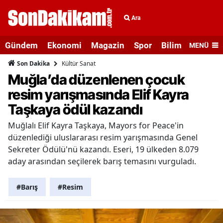
Ara
Gündem
Ekonomi
Magazin
Spor
Bilim ve Teknolo
MENÜ
Kültür Sanat
Son Dakika
Muğla’da düzenlenen çocuk
resim yarışmasında Elif Kayra
Taşkaya ödül kazandı
Muğlalı Elif Kayra Taşkaya, Mayors for Peace'in
düzenlediği uluslararası resim yarışmasında Genel
Sekreter Ödülü'nü kazandı. Eseri, 19 ülkeden 8.079
aday arasından seçilerek barış temasını vurguladı.
#Barış
#Resim