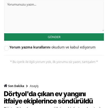
GÖNDER
Yorum yazma kurallarını
okudum ve kabul ediyorum
* Bu içerik ile ilgili yorum yok, ilk yorumu siz yazın, tartışalım *
Asayiş
Son Dakika
Dörtyol'da çıkan ev yangını
itfaiye ekiplerince söndürüldü