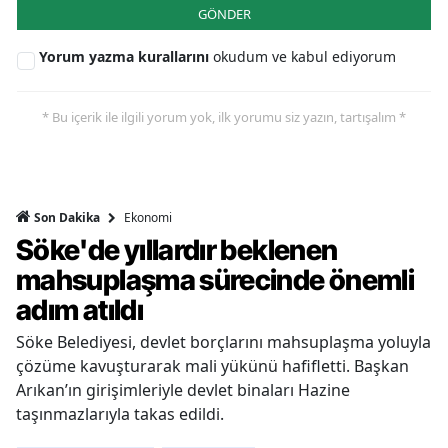
GÖNDER
Yorum yazma kurallarını
okudum ve kabul ediyorum
* Bu içerik ile ilgili yorum yok, ilk yorumu siz yazın, tartışalım *
Ekonomi
Son Dakika
Söke'de yıllardır beklenen
mahsuplaşma sürecinde önemli
adım atıldı
Söke Belediyesi, devlet borçlarını mahsuplaşma yoluyla
çözüme kavuşturarak mali yükünü hafifletti. Başkan
Arıkan’ın girişimleriyle devlet binaları Hazine
taşınmazlarıyla takas edildi.