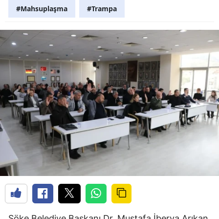
#Mahsuplaşma
#Trampa
Söke Belediye Başkanı Dr. Mustafa İberya Arıkan,