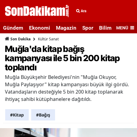
Ara
Gündem
Ekonomi
Magazin
Spor
Bilim ve Teknolo
MENÜ
Kültür Sanat
Son Dakika
Muğla'da kitap bağış
kampanyası ile 5 bin 200 kitap
toplandı
Muğla Büyükşehir Belediyesi'nin "Muğla Okuyor,
Muğla Paylaşıyor" kitap kampanyası büyük ilgi gördü.
Vatandaşların desteğiyle 5 bin 200 kitap toplanarak
ihtiyaç sahibi kütüphanelere dağıtıldı.
#Kitap
#Bağış