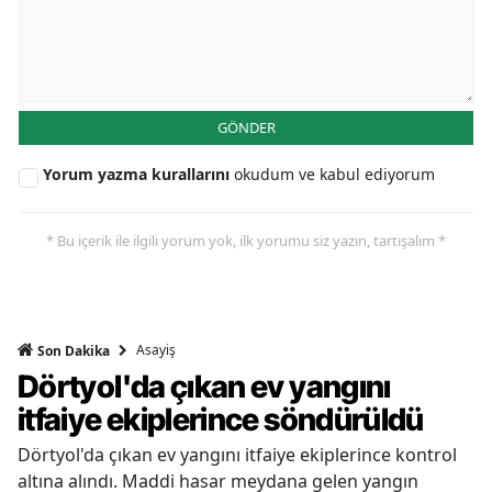
GÖNDER
Yorum yazma kurallarını
okudum ve kabul ediyorum
* Bu içerik ile ilgili yorum yok, ilk yorumu siz yazın, tartışalım *
Asayiş
Son Dakika
Dörtyol'da çıkan ev yangını
itfaiye ekiplerince söndürüldü
Dörtyol'da çıkan ev yangını itfaiye ekiplerince kontrol
altına alındı. Maddi hasar meydana gelen yangın