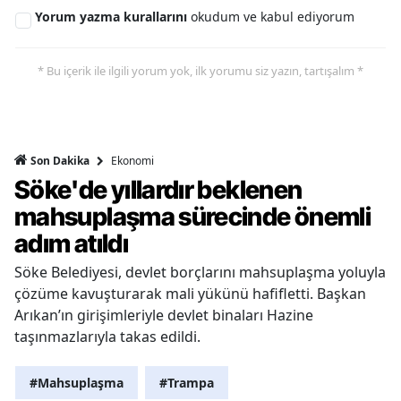
Yorum yazma kurallarını
okudum ve kabul ediyorum
* Bu içerik ile ilgili yorum yok, ilk yorumu siz yazın, tartışalım *
Ekonomi
Son Dakika
Söke'de yıllardır beklenen
mahsuplaşma sürecinde önemli
adım atıldı
Söke Belediyesi, devlet borçlarını mahsuplaşma yoluyla
çözüme kavuşturarak mali yükünü hafifletti. Başkan
Arıkan’ın girişimleriyle devlet binaları Hazine
taşınmazlarıyla takas edildi.
#Mahsuplaşma
#Trampa