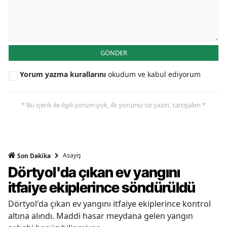
GÖNDER
Yorum yazma kurallarını
okudum ve kabul ediyorum
* Bu içerik ile ilgili yorum yok, ilk yorumu siz yazın, tartışalım *
Asayiş
Son Dakika
Dörtyol'da çıkan ev yangını
itfaiye ekiplerince söndürüldü
Dörtyol'da çıkan ev yangını itfaiye ekiplerince kontrol
altına alındı. Maddi hasar meydana gelen yangın