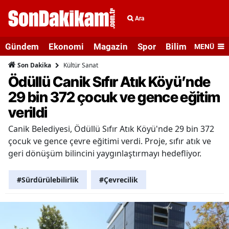
Ara
Gündem
Ekonomi
Magazin
Spor
Bilim ve Teknolo
MENÜ
Kültür Sanat
Son Dakika
Ödüllü Canik Sıfır Atık Köyü’nde
29 bin 372 çocuk ve gence eğitim
verildi
Canik Belediyesi, Ödüllü Sıfır Atık Köyü'nde 29 bin 372
çocuk ve gence çevre eğitimi verdi. Proje, sıfır atık ve
geri dönüşüm bilincini yaygınlaştırmayı hedefliyor.
#Sürdürülebilirlik
#Çevrecilik