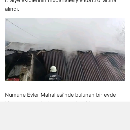
itfaiye ekiplerinin müdahalesiyle kontrol altına
alındı.
Numune Evler Mahallesi'nde bulunan bir evde
bilinmeyen nedenle yangın çıktı. Olay,
çevredekiler tarafından fark edilerek yetkililere
bildirildi.