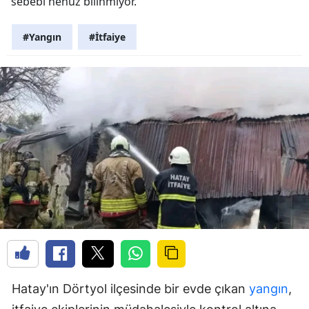
sebebi henüz bilinmiyor.
#Yangın
#İtfaiye
Hatay'ın Dörtyol ilçesinde bir evde çıkan
yangın
,