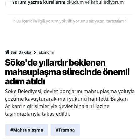
Yorum yazma kurallarını
okudum ve kabul ediyorum
* Bu içerik ile ilgili yorum yok, ilk yorumu siz yazın, tartışalım *
Ekonomi
Son Dakika
Söke'de yıllardır beklenen
mahsuplaşma sürecinde önemli
adım atıldı
Söke Belediyesi, devlet borçlarını mahsuplaşma yoluyla
çözüme kavuşturarak mali yükünü hafifletti. Başkan
Arıkan’ın girişimleriyle devlet binaları Hazine
taşınmazlarıyla takas edildi.
#Mahsuplaşma
#Trampa