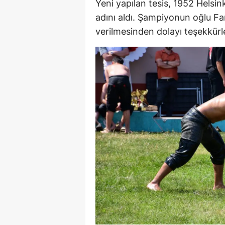
Yeni yapılan tesis, 1952 Helsi
E
adını aldı. Şampiyonun oğlu Fa
verilmesinden dolayı teşekkürleri
E
E
E
E
G
G
G
H
H
I