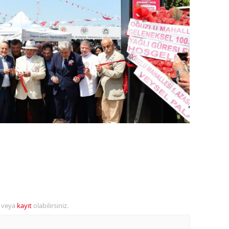
ozgat
onguldak
ksaray
ayburt
araman
ırıkkale
atman
ırnak
artın
r veya
kayıt
olabilirsiniz.
rdahan
ğdır