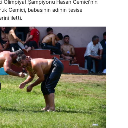
nki Olimpiyat Şampiyonu Hasan Gemici'nin
dirne
ruk Gemici, babasının adının tesise
ni iletti.
lazığ
rzincan
rzurum
skişehir
aziantep
iresun
ümüşhane
akkari
atay
sparta