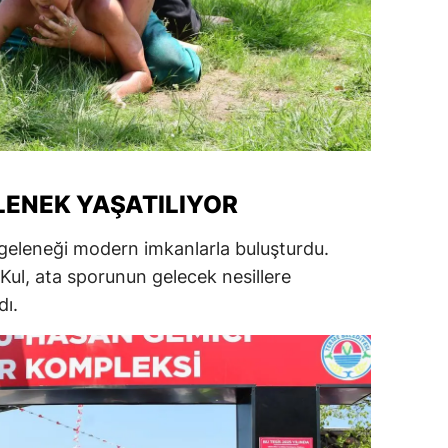
amsun
irt
inop
ivas
ekirdağ
LENEK YAŞATILIYOR
okat
k geleneği modern imkanlarla buluşturdu.
ul, ata sporunun gelecek nesillere
rabzon
dı.
unceli
anlıurfa
şak
an