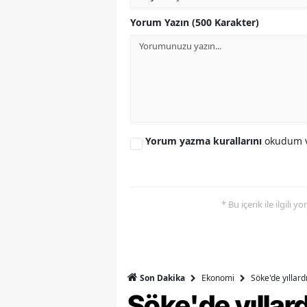
Yorum Yazın (500 Karakter)
Y
K
Ki
O
D
Yorum yazma kurallarını
okudum v
* Bu içerik ile ilgili 
Ekonomi
Söke'de yıllar
Son Dakika
Söke'de yılla