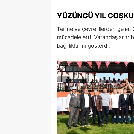
M
YÜZÜNCÜ YIL COŞKU
İ
Terme ve çevre illerden gelen
İ
mücadele etti. Vatandaşlar tri
K
bağlılıklarını gösterdi.
K
K
Kı
K
K
K
K