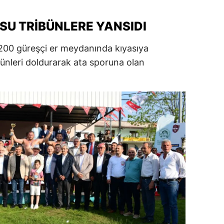
ersin
SU TRIBÜNLERE YANSIDI
stanbul
 200 güreşçi er meydanında kıyasıya
zmir
bünleri doldurarak ata sporuna olan
ars
astamonu
ayseri
rklareli
ırşehir
ocaeli
onya
ütahya