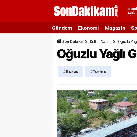
İstan
Açık
A
Gündem
Ekonomi
Magazin
Sp
A
Kültür Sanat
Oğuzlu Yağl
Son Dakika
A
Oğuzlu Yağlı G
A
A
#Güreş
#Terme
A
A
A
A
B