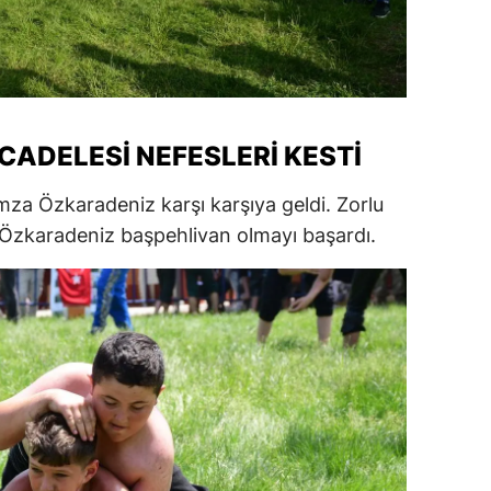
alatya
anisa
ahramanmaraş
CADELESI NEFESLERI KESTI
ardin
za Özkaradeniz karşı karşıya geldi. Zorlu
uğla
zkaradeniz başpehlivan olmayı başardı.
uş
evşehir
iğde
rdu
ize
akarya