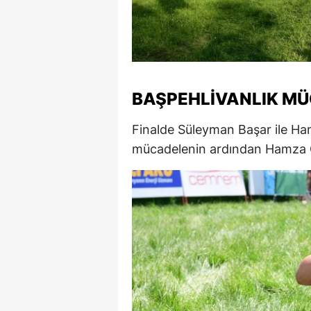
M
M
K
BAŞPEHLIVANLIK MÜ
M
Finalde Süleyman Başar ile Ham
M
mücadelenin ardından Hamza Ö
M
N
N
O
R
S