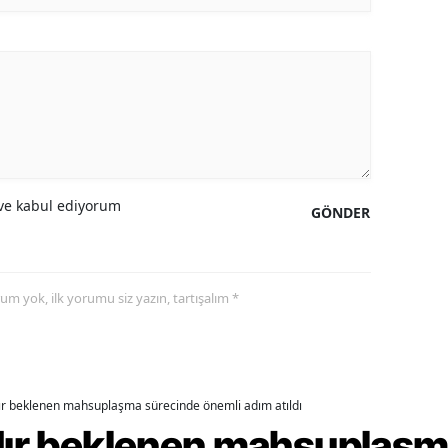
alova
arabük
lis
smaniye
üzce
e kabul ediyorum
GÖNDER
yorum yok, ilk yorumu siz yazın, tartışalım *
dır beklenen mahsuplaşma sürecinde önemli adım atıldı
rdır beklenen mahsuplaş