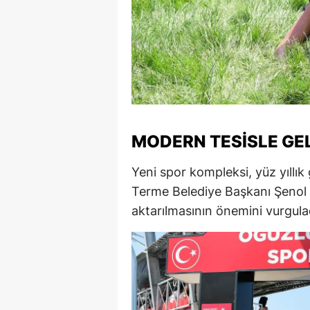
S
Si
S
S
T
MODERN TESISLE GE
T
Yeni spor kompleksi, yüz yıllı
Terme Belediye Başkanı Şenol K
T
aktarılmasının önemini vurgula
T
Ş
U
V