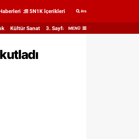
Haberleri
5N1K İçerikleri
Ara
ık
Kültür Sanat
3. Sayfa
MENÜ
kutladı