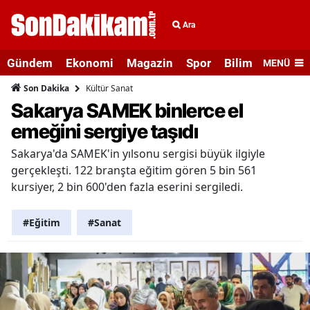
Ara
Gündem
Ekonomi
Magazin
Spor
Bilim ve Teknolo
MENÜ
Kültür Sanat
Son Dakika
Sakarya SAMEK binlerce el
emeğini sergiye taşıdı
Sakarya'da SAMEK'in yılsonu sergisi büyük ilgiyle
gerçekleşti. 122 branşta eğitim gören 5 bin 561
kursiyer, 2 bin 600'den fazla eserini sergiledi.
#Eğitim
#Sanat