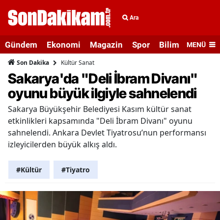
Ara
Gündem
Ekonomi
Magazin
Spor
Bilim ve Teknolo
MENÜ
Kültür Sanat
Son Dakika
Sakarya'da "Deli İbram Divanı"
oyunu büyük ilgiyle sahnelendi
Sakarya Büyükşehir Belediyesi Kasım kültür sanat
etkinlikleri kapsamında "Deli İbram Divanı" oyunu
sahnelendi. Ankara Devlet Tiyatrosu’nun performansı
izleyicilerden büyük alkış aldı.
#Kültür
#Tiyatro