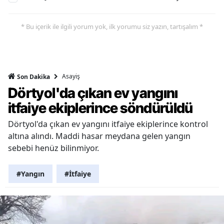
* Bu içerik ile ilgili yorum yok, ilk yorumu siz yazın, tartışalım *
Asayiş
Son Dakika
Dörtyol'da çıkan ev yangını
itfaiye ekiplerince söndürüldü
Dörtyol'da çıkan ev yangını itfaiye ekiplerince kontrol
altına alındı. Maddi hasar meydana gelen yangın
sebebi henüz bilinmiyor.
#Yangın
#İtfaiye