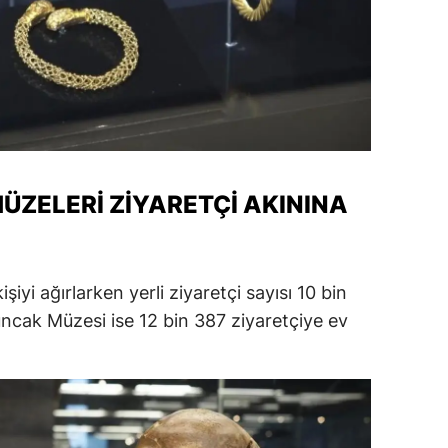
alatya
anisa
ahramanmaraş
ardin
uğla
ÜZELERI ZIYARETÇI AKININA
uş
evşehir
iyi ağırlarken yerli ziyaretçi sayısı 10 bin
iğde
uncak Müzesi ise 12 bin 387 ziyaretçiye ev
rdu
ize
akarya