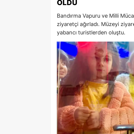
OLDU
E
Bandırma Vapuru ve Milli Müca
E
ziyaretçi ağırladı. Müzeyi ziyar
E
yabancı turistlerden oluştu.
E
E
G
G
G
H
H
I