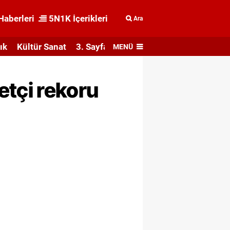
Haberleri
5N1K İçerikleri
Ara
ık
Kültür Sanat
3. Sayfa
MENÜ
tçi rekoru