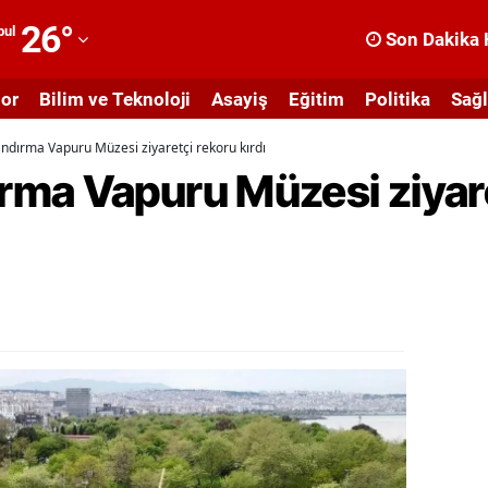
26
°
bul
Son Dakika 
dana
or
Bilim ve Teknoloji
Asayiş
Eğitim
Politika
Sağl
dıyaman
dırma Vapuru Müzesi ziyaretçi rekoru kırdı
fyonkarahisar
ma Vapuru Müzesi ziyare
ğrı
masya
nkara
ntalya
rtvin
ydın
alıkesir