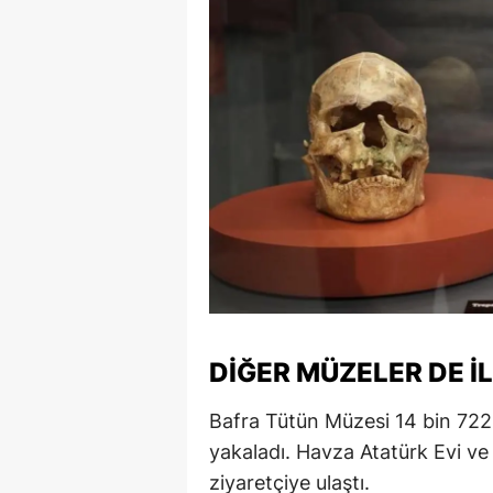
S
Si
S
S
T
T
T
T
DIĞER MÜZELER DE İ
Ş
Bafra Tütün Müzesi 14 bin 722 
U
yakaladı. Havza Atatürk Evi ve
ziyaretçiye ulaştı.
V