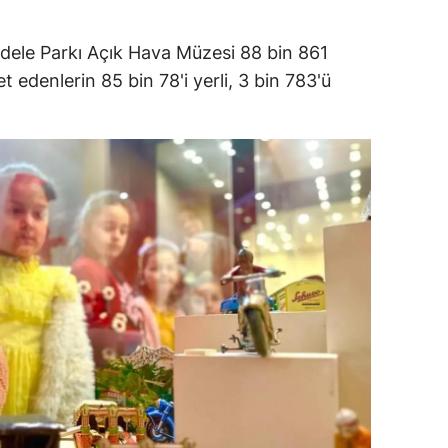
dirne
dele Parkı Açık Hava Müzesi 88 bin 861
lazığ
et edenlerin 85 bin 78'i yerli, 3 bin 783'ü
rzincan
rzurum
skişehir
aziantep
iresun
ümüşhane
akkari
atay
sparta