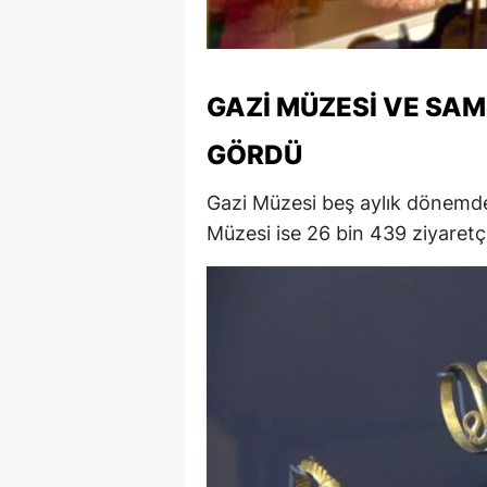
M
İ
GAZI MÜZESI VE SAM
İ
GÖRDÜ
K
Gazi Müzesi beş aylık dönemde 
K
Müzesi ise 26 bin 439 ziyaretçi 
K
Kı
K
K
K
K