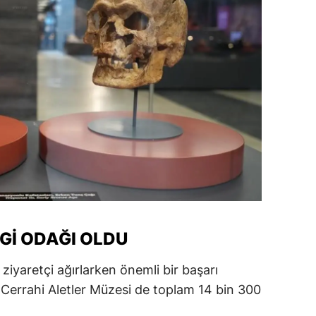
amsun
irt
inop
ivas
ekirdağ
okat
rabzon
unceli
LGI ODAĞI OLDU
anlıurfa
ziyaretçi ağırlarken önemli bir başarı
şak
 Cerrahi Aletler Müzesi de toplam 14 bin 300
an