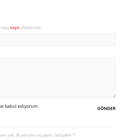
alova
arabük
r veya
kayıt
olabilirsiniz.
lis
smaniye
üzce
e kabul ediyorum
GÖNDER
yorum yok, ilk yorumu siz yazın, tartışalım *