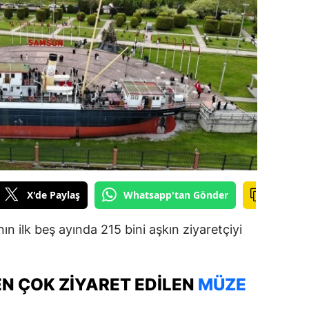
ilecik
ingöl
tlis
olu
urdur
ursa
anakkale
X'de Paylaş
Whatsapp'tan Gönder
ankırı
n ilk beş ayında 215 bini aşkın ziyaretçiyi
orum
enizli
N ÇOK ZIYARET EDILEN
MÜZE
iyarbakır