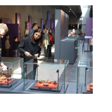
ozgat
onguldak
ksaray
ayburt
araman
ırıkkale
atman
ırnak
artın
rdahan
ğdır