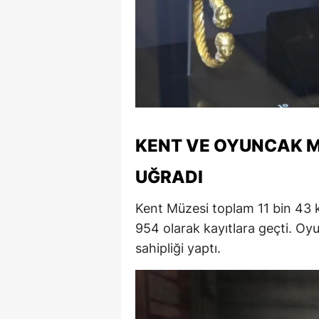
M
M
K
M
M
KENT VE OYUNCAK M
M
UĞRADI
N
Kent Müzesi toplam 11 bin 43 kiş
N
954 olarak kayıtlara geçti. Oy
sahipliği yaptı.
O
R
S