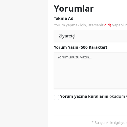
Yorumlar
Y
Takma Ad
K
Yorum yapmak için, isterseniz
giriş
yapabili
Ki
O
Yorum Yazın (500 Karakter)
D
Yorum yazma kurallarını
okudum v
* Bu içerik ile ilgili 