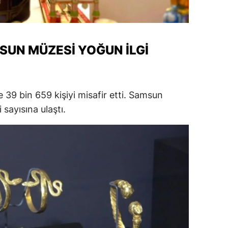
ersin
stanbul
SUN MÜZESI YOĞUN İLGI
zmir
ars
39 bin 659 kişiyi misafir etti. Samsun
astamonu
sayısına ulaştı.
ayseri
rklareli
ırşehir
ocaeli
onya
ütahya