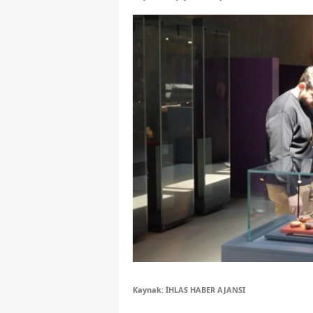
Y
Z
A
B
K
K
B
Ş
B
A
Kaynak: İHLAS HABER AJANSI
I