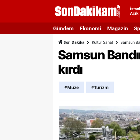
İstan
Açık
A
Gündem
Ekonomi
Magazin
Sp
A
Kültür Sanat
Samsun Ban
Son Dakika
A
Samsun Bandır
A
kırdı
A
A
#Müze
#Turizm
A
A
A
B