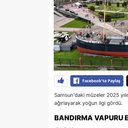
B
B
Bi
B
B
B
Ç
Facebook'ta Paylaş
Ç
Samsun'daki müzeler 2025 yılını
Ç
ağırlayarak yoğun ilgi gördü.
D
BANDIRMA VAPURU E
D