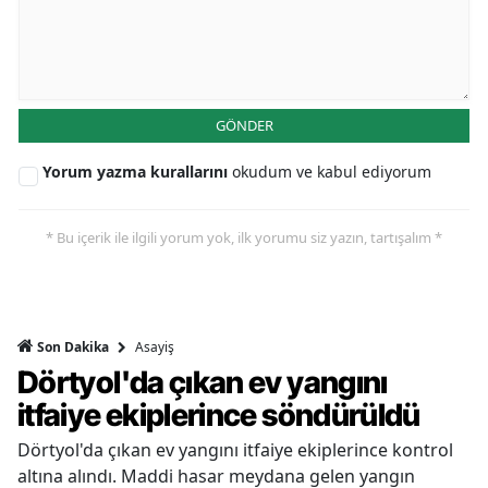
GÖNDER
Yorum yazma kurallarını
okudum ve kabul ediyorum
* Bu içerik ile ilgili yorum yok, ilk yorumu siz yazın, tartışalım *
Asayiş
Son Dakika
Dörtyol'da çıkan ev yangını
itfaiye ekiplerince söndürüldü
Dörtyol'da çıkan ev yangını itfaiye ekiplerince kontrol
altına alındı. Maddi hasar meydana gelen yangın