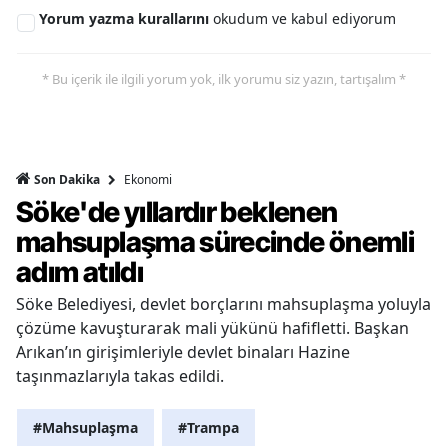
Yorum yazma kurallarını
okudum ve kabul ediyorum
* Bu içerik ile ilgili yorum yok, ilk yorumu siz yazın, tartışalım *
Ekonomi
Son Dakika
Söke'de yıllardır beklenen
mahsuplaşma sürecinde önemli
adım atıldı
Söke Belediyesi, devlet borçlarını mahsuplaşma yoluyla
çözüme kavuşturarak mali yükünü hafifletti. Başkan
Arıkan’ın girişimleriyle devlet binaları Hazine
taşınmazlarıyla takas edildi.
#Mahsuplaşma
#Trampa