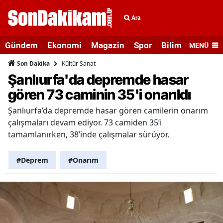
Ara
Gündem
Ekonomi
Magazin
Spor
Bilim ve Teknolo
MENÜ
Kültür Sanat
Son Dakika
Şanlıurfa'da depremde hasar
gören 73 caminin 35'i onarıldı
Şanlıurfa’da depremde hasar gören camilerin onarım
çalışmaları devam ediyor. 73 camiden 35’i
tamamlanırken, 38’inde çalışmalar sürüyor.
#Deprem
#Onarım