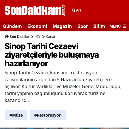
Ara
Gündem
Ekonomi
Magazin
Spor
Bilim ve Teknolo
MENÜ
Kültür Sanat
Son Dakika
Sinop Tarihi Cezaevi
ziyaretçileriyle buluşmaya
hazırlanıyor
Sinop Tarihi Cezaevi, kapsamlı restorasyon
çalışmalarının ardından 5 Haziran'da ziyaretçilere
açılıyor. Kültür Varlıkları ve Müzeler Genel Müdürlüğü,
tarihi yapının özgünlüğünü koruyarak turizme
kazandırdı.
#Müze
#Restorasyon