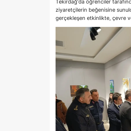
Tekirdağ'da öğrenciler tarafı
E
ziyaretçilerin beğenisine sunu
gerçekleşen etkinlikte, çevre v
E
E
E
E
G
G
G
H
H
I