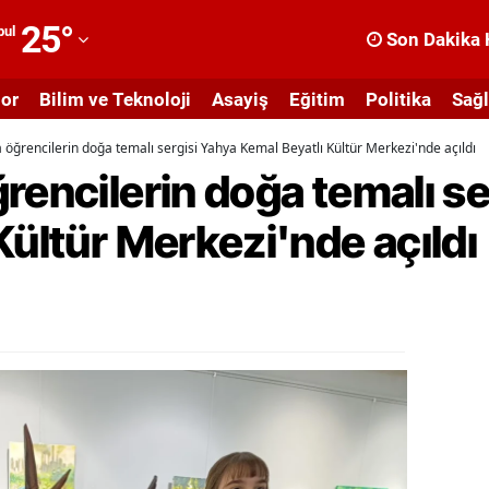
25
°
bul
Son Dakika 
dana
or
Bilim ve Teknoloji
Asayiş
Eğitim
Politika
Sağl
dıyaman
 öğrencilerin doğa temalı sergisi Yahya Kemal Beyatlı Kültür Merkezi'nde açıldı
fyonkarahisar
rencilerin doğa temalı se
ğrı
Kültür Merkezi'nde açıldı
masya
nkara
ntalya
rtvin
ydın
alıkesir