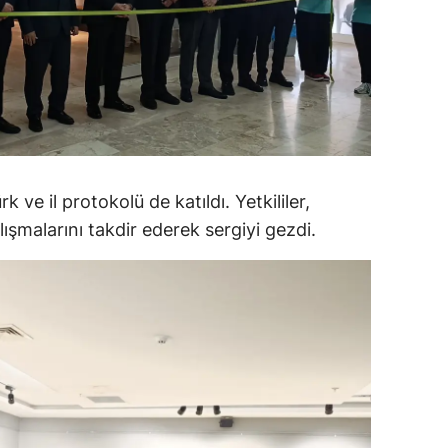
alatya
anisa
ahramanmaraş
ardin
uğla
k ve il protokolü de katıldı. Yetkililer,
lışmalarını takdir ederek sergiyi gezdi.
uş
evşehir
iğde
rdu
ize
akarya