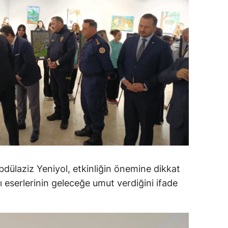
amsun
irt
inop
ivas
ekirdağ
okat
rabzon
unceli
bdülaziz Yeniyol, etkinliğin önemine dikkat
ı eserlerinin geleceğe umut verdiğini ifade
anlıurfa
şak
an