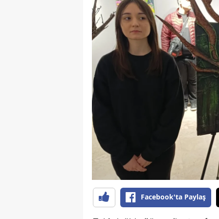
B
B
Bi
B
B
B
Ç
Ç
Ç
D
Facebook'ta Paylaş
D