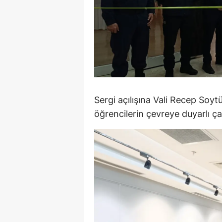
M
M
K
M
M
Sergi açılışına Vali Recep Soytür
öğrencilerin çevreye duyarlı ça
M
N
N
O
R
S