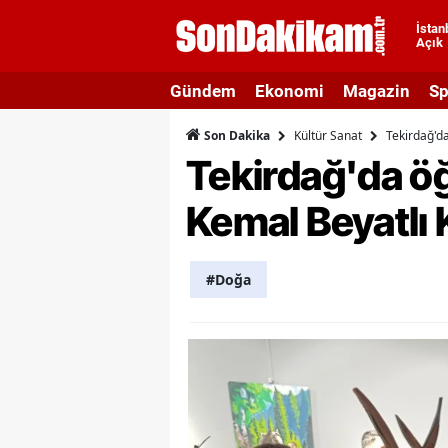
İstan
Açık
A
Gündem
Ekonomi
Magazin
Sp
A
Kültür Sanat
Tekirdağ'da
Son Dakika
A
Tekirdağ'da öğ
A
Kemal Beyatlı 
A
A
#Doğa
A
A
A
B