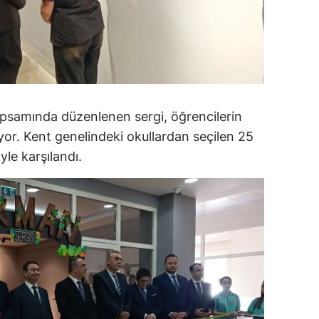
ersin
stanbul
zmir
ars
kapsamında düzenlenen sergi, öğrencilerin
iyor. Kent genelindeki okullardan seçilen 25
astamonu
iyle karşılandı.
ayseri
rklareli
ırşehir
ocaeli
onya
ütahya