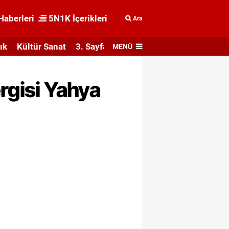
Haberleri
5N1K İçerikleri
Ara
ık
Kültür Sanat
3. Sayfa
MENÜ
rgisi Yahya