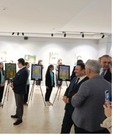
ozgat
onguldak
ksaray
ayburt
araman
ırıkkale
atman
ırnak
artın
rdahan
ğdır