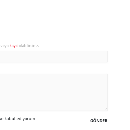
alova
arabük
lis
r veya
kayıt
olabilirsiniz.
smaniye
üzce
e kabul ediyorum
GÖNDER