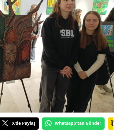
ilecik
ingöl
tlis
olu
urdur
ursa
anakkale
ankırı
orum
enizli
X'de Paylaş
Whatsapp'tan Gönder
iyarbakır