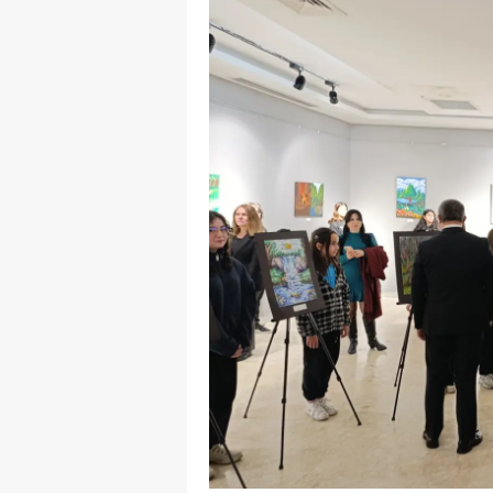
Y
Z
A
B
K
K
B
Ş
B
A
I