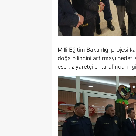
M
İ
İ
K
Milli Eğitim Bakanlığı projesi 
doğa bilincini artırmayı hedefl
K
eser, ziyaretçiler tarafından ilg
K
Kı
K
K
K
K