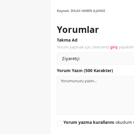
Kaynak: İHLAS HABER AJANSI
Y
K
Yorumlar
Ki
Takma Ad
Yorum yapmak için, isterseniz
giriş
yapabili
O
D
Yorum Yazın (500 Karakter)
Yorum yazma kurallarını
okudum v