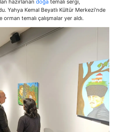
ndan hazırlanan
doğa
temalı sergi,
dirne
ldu. Yahya Kemal Beyatlı Kültür Merkezi'nde
e orman temalı çalışmalar yer aldı.
lazığ
rzincan
rzurum
skişehir
aziantep
iresun
ümüşhane
akkari
atay
sparta