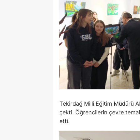
S
Si
S
S
T
T
T
T
Tekirdağ Milli Eğitim Müdürü A
çekti. Öğrencilerin çevre temal
Ş
etti.
U
V