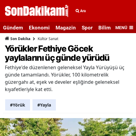
Ara
Gündem
Ekonomi
Magazin
Spor
Bilim ve Teknolo
MENÜ
Kültür Sanat
Son Dakika
Yörükler Fethiye Göcek
yaylalarını üç günde yürüdü
Fethiye'de düzenlenen geleneksel Yayla Yürüyüşü üç
günde tamamlandı. Yörükler, 100 kilometrelik
güzergahı at, eşek ve develer eşliğinde geleneksel
kıyafetleriyle kat etti.
#Yörük
#Yayla