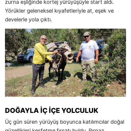
zurna eşliğinde kortej yürüyüşüyle start aldı.
Yörükler geleneksel kıyafetleriyle at, eşek ve
develerle yola çıktı.
DOĞAYLA İÇ İÇE YOLCULUK
Üç gün süren yürüyüş boyunca katılımcılar doğal
güzellikleri keşfetme fırsatı buldu. Pırnaz