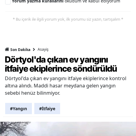
Yorum yazma kurallarını
okudum ve kabul ediyorum
* Bu içerik ile ilgili yorum yok, ilk yorumu siz yazın, tartışalım *
Asayiş
Son Dakika
Dörtyol'da çıkan ev yangını
itfaiye ekiplerince söndürüldü
Dörtyol'da çıkan ev yangını itfaiye ekiplerince kontrol
altına alındı. Maddi hasar meydana gelen yangın
sebebi henüz bilinmiyor.
#Yangın
#İtfaiye