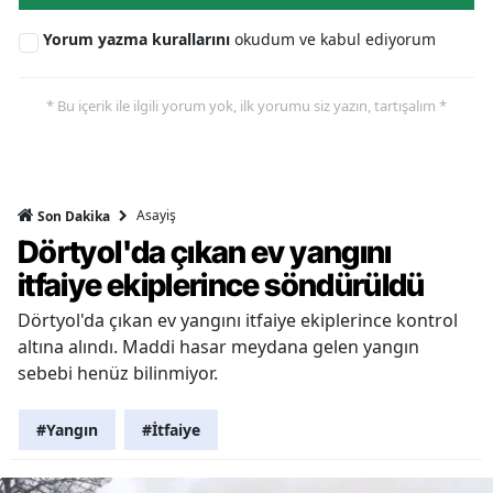
Yorum yazma kurallarını
okudum ve kabul ediyorum
* Bu içerik ile ilgili yorum yok, ilk yorumu siz yazın, tartışalım *
Asayiş
Son Dakika
Dörtyol'da çıkan ev yangını
itfaiye ekiplerince söndürüldü
Dörtyol'da çıkan ev yangını itfaiye ekiplerince kontrol
altına alındı. Maddi hasar meydana gelen yangın
sebebi henüz bilinmiyor.
#Yangın
#İtfaiye