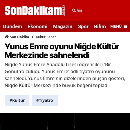
Ara
Gündem
Ekonomi
Magazin
Spor
Bilim ve Teknolo
MENÜ
Kültür Sanat
Son Dakika
Yunus Emre oyunu Niğde Kültür
Merkezinde sahnelendi
Niğde Yunus Emre Anadolu Lisesi öğrencileri 'Bir
Gönül Yolculuğu Yunus Emre' adlı tiyatro oyununu
sahneledi. Yunus Emre'nin dizelerinden oluşan gösteri,
Niğde Kültür Merkezi'nde büyük beğeni topladı.
#Kültür
#Tiyatro