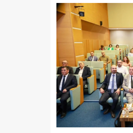
E
E
E
E
E
G
G
G
H
H
I