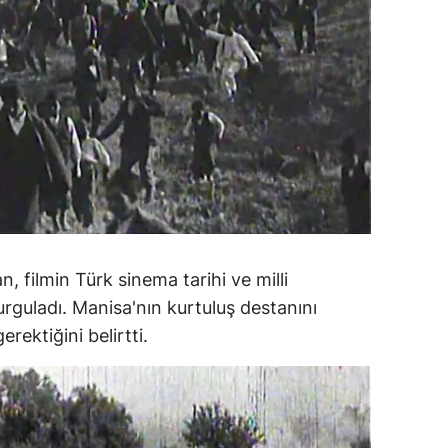
amsun
irt
inop
ivas
ekirdağ
okat
 filmin Türk sinema tarihi ve milli
rabzon
guladı. Manisa'nın kurtuluş destanını
unceli
rektiğini belirtti.
anlıurfa
şak
an