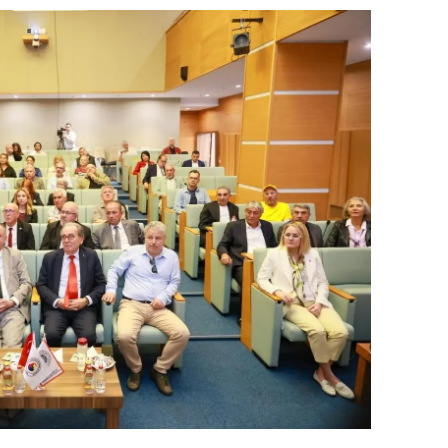
dirne
lazığ
rzincan
rzurum
skişehir
aziantep
iresun
ümüşhane
akkari
atay
sparta