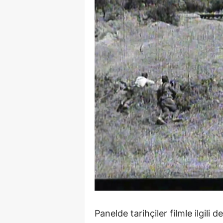
Y
Z
A
B
K
K
B
Ş
B
A
Panelde tarihçiler filmle ilgili d
I