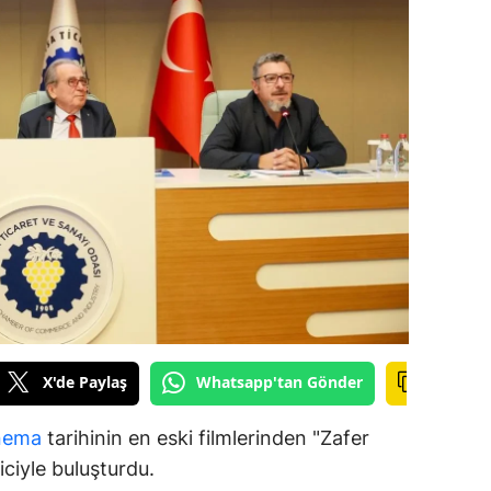
ilecik
ingöl
tlis
olu
urdur
ursa
anakkale
ankırı
X'de Paylaş
Whatsapp'tan Gönder
orum
enizli
nema
tarihinin en eski filmlerinden "Zafer
yiciyle buluşturdu.
iyarbakır