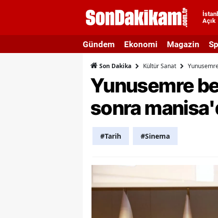
İstan
Açık
A
Gündem
Ekonomi
Magazin
Sp
A
Kültür Sanat
Yunusemre b
Son Dakika
A
Yunusemre bele
A
sonra manisa'd
A
A
#Tarih
#Sinema
A
A
A
B