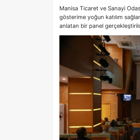
Manisa Ticaret ve Sanayi Oda
M
gösterime yoğun katılım sağlan
İ
anlatan bir panel gerçekleştirild
İ
K
K
K
Kı
K
K
K
K