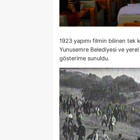
M
M
K
1923 yapımı filmin bilinen tek 
M
Yunusemre Belediyesi ve yerel 
gösterime sunuldu.
M
M
N
N
O
R
S