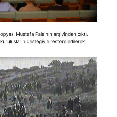
alatya
anisa
ahramanmaraş
kopyası Mustafa Pala'nın arşivinden çıktı.
ardin
kuruluşların desteğiyle restore edilerek
uğla
uş
evşehir
iğde
rdu
ize
akarya