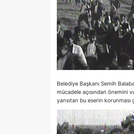
S
Si
S
S
T
T
Belediye Başkanı Semih Balaban,
T
mücadele açısından önemini vur
T
yansıtan bu eserin korunması ge
Ş
U
V