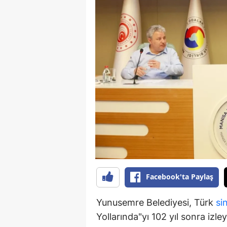
B
B
Bi
B
B
B
Ç
Ç
Facebook'ta Paylaş
Ç
D
Yunusemre Belediyesi, Türk
si
Yollarında"yı 102 yıl sonra izle
D