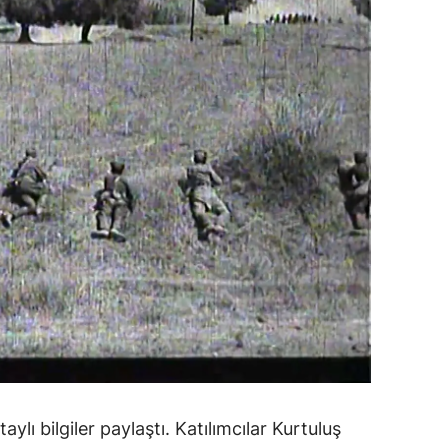
ozgat
onguldak
ksaray
ayburt
araman
ırıkkale
atman
ırnak
artın
rdahan
etaylı bilgiler paylaştı. Katılımcılar Kurtuluş
ğdır