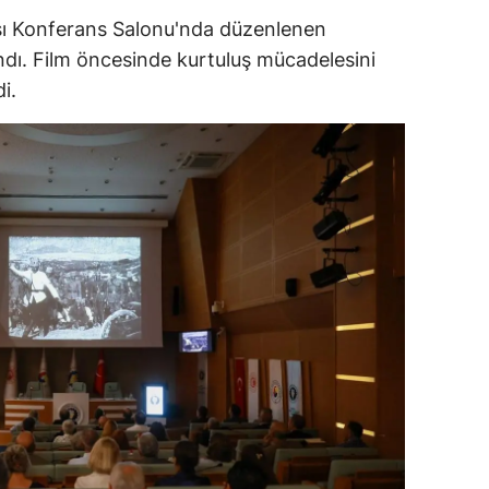
sı Konferans Salonu'nda düzenlenen
ersin
dı. Film öncesinde kurtuluş mücadelesini
stanbul
i.
zmir
ars
astamonu
ayseri
rklareli
ırşehir
ocaeli
onya
ütahya