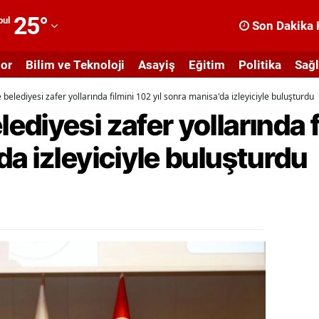
25
°
bul
Son Dakika 
dana
or
Bilim ve Teknoloji
Asayiş
Eğitim
Politika
Sağl
dıyaman
elediyesi zafer yollarında filmini 102 yıl sonra manisa'da izleyiciyle buluşturdu
fyonkarahisar
diyesi zafer yollarında fi
ğrı
a izleyiciyle buluşturdu
masya
nkara
ntalya
rtvin
ydın
alıkesir