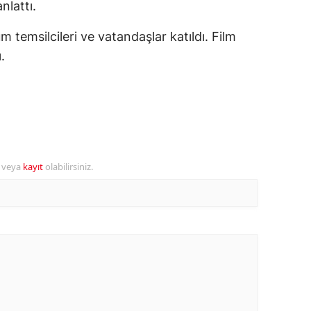
nlattı.
alova
lum temsilcileri ve vatandaşlar katıldı. Film
.
arabük
lis
smaniye
üzce
r veya
kayıt
olabilirsiniz.