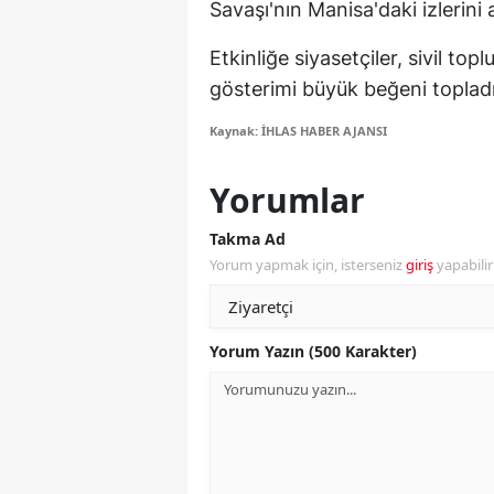
Savaşı'nın Manisa'daki izlerini a
Y
Etkinliğe siyasetçiler, sivil top
gösterimi büyük beğeni topladı
K
Kaynak: İHLAS HABER AJANSI
Ki
O
Yorumlar
D
Takma Ad
Yorum yapmak için, isterseniz
giriş
yapabili
Yorum Yazın (500 Karakter)