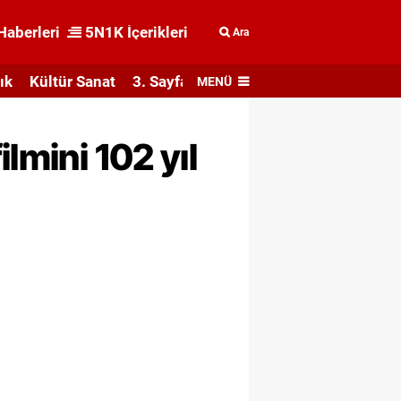
Haberleri
5N1K İçerikleri
Ara
ık
Kültür Sanat
3. Sayfa
MENÜ
lmini 102 yıl