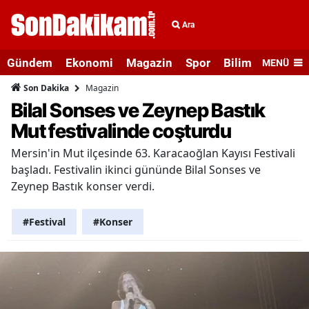
Ara
Gündem
Ekonomi
Magazin
Spor
Bilim ve Teknolo
MENÜ
Magazin
Son Dakika
Bilal Sonses ve Zeynep Bastık
Mut festivalinde coşturdu
Mersin'in Mut ilçesinde 63. Karacaoğlan Kayısı Festivali
başladı. Festivalin ikinci gününde Bilal Sonses ve
Zeynep Bastık konser verdi.
#Festival
#Konser