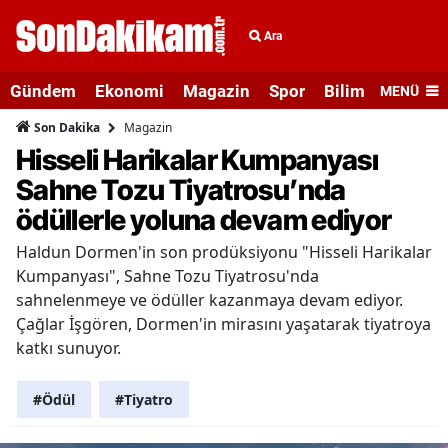
Ara
Gündem
Ekonomi
Magazin
Spor
Bilim ve Teknolo
MENÜ
Magazin
Son Dakika
Hisseli Harikalar Kumpanyası
Sahne Tozu Tiyatrosu’nda
ödüllerle yoluna devam ediyor
Haldun Dormen'in son prodüksiyonu "Hisseli Harikalar
Kumpanyası", Sahne Tozu Tiyatrosu'nda
sahnelenmeye ve ödüller kazanmaya devam ediyor.
Çağlar İşgören, Dormen'in mirasını yaşatarak tiyatroya
katkı sunuyor.
#Ödül
#Tiyatro