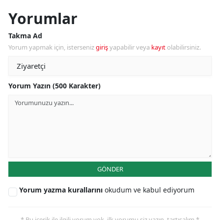
Yorumlar
Takma Ad
Yorum yapmak için, isterseniz
giriş
yapabilir veya
kayıt
olabilirsiniz.
Yorum Yazın (500 Karakter)
GÖNDER
Yorum yazma kurallarını
okudum ve kabul ediyorum
* Bu içerik ile ilgili yorum yok, ilk yorumu siz yazın, tartışalım *