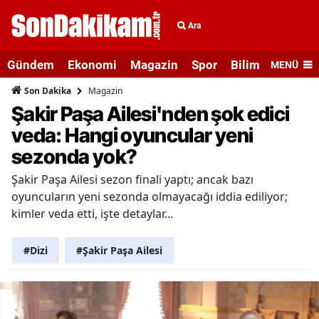
Ara
Gündem
Ekonomi
Magazin
Spor
Bilim ve Teknolo
MENÜ
Magazin
Son Dakika
Şakir Paşa Ailesi'nden şok edici
veda: Hangi oyuncular yeni
sezonda yok?
Şakir Paşa Ailesi sezon finali yaptı; ancak bazı
oyuncuların yeni sezonda olmayacağı iddia ediliyor;
kimler veda etti, işte detaylar...
#Dizi
#Şakir Paşa Ailesi