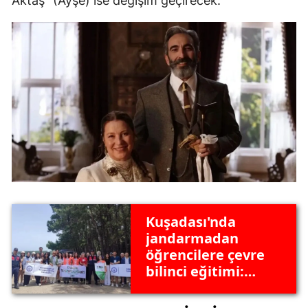
Aktaş” (Ayşe) ise değişim geçirecek.
Kuşadası'nda
jandarmadan
öğrencilere çevre
bilinci eğitimi:
Orman
yangınlarına dikkat