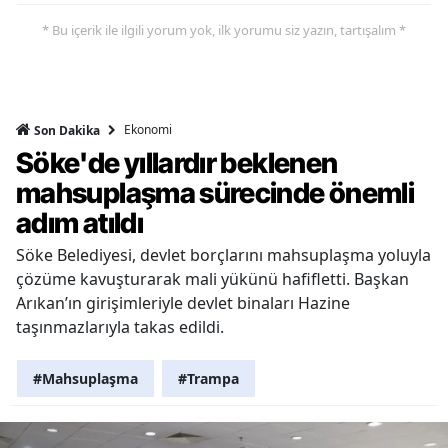
* Bu içerik ile ilgili yorum yok, ilk yorumu siz yazın, tartışalım *
Ekonomi
Son Dakika
Söke'de yıllardır beklenen
mahsuplaşma sürecinde önemli
adım atıldı
Söke Belediyesi, devlet borçlarını mahsuplaşma yoluyla
çözüme kavuşturarak mali yükünü hafifletti. Başkan
Arıkan’ın girişimleriyle devlet binaları Hazine
taşınmazlarıyla takas edildi.
#Mahsuplaşma
#Trampa