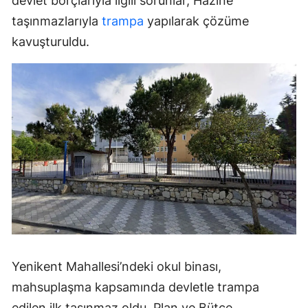
devlet borçlarıyla ilgili sorunlar, Hazine
taşınmazlarıyla
trampa
yapılarak çözüme
kavuşturuldu.
Yenikent Mahallesi’ndeki okul binası,
mahsuplaşma kapsamında devletle trampa
edilen ilk taşınmaz oldu. Plan ve Bütçe