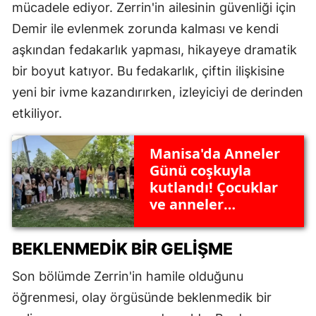
mücadele ediyor. Zerrin'in ailesinin güvenliği için
Demir ile evlenmek zorunda kalması ve kendi
aşkından fedakarlık yapması, hikayeye dramatik
bir boyut katıyor. Bu fedakarlık, çiftin ilişkisine
yeni bir ivme kazandırırken, izleyiciyi de derinden
etkiliyor.
Manisa'da Anneler
Günü coşkuyla
kutlandı! Çocuklar
ve anneler
unutulmaz anlar
yaşadı
BEKLENMEDIK BIR GELIŞME
Son bölümde Zerrin'in hamile olduğunu
öğrenmesi, olay örgüsünde beklenmedik bir