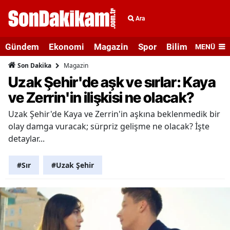
Ara
Gündem
Ekonomi
Magazin
Spor
Bilim ve Teknolo
MENÜ
Magazin
Son Dakika
Uzak Şehir'de aşk ve sırlar: Kaya
ve Zerrin'in ilişkisi ne olacak?
Uzak Şehir'de Kaya ve Zerrin'in aşkına beklenmedik bir
olay damga vuracak; sürpriz gelişme ne olacak? İşte
detaylar...
#Sır
#Uzak Şehir