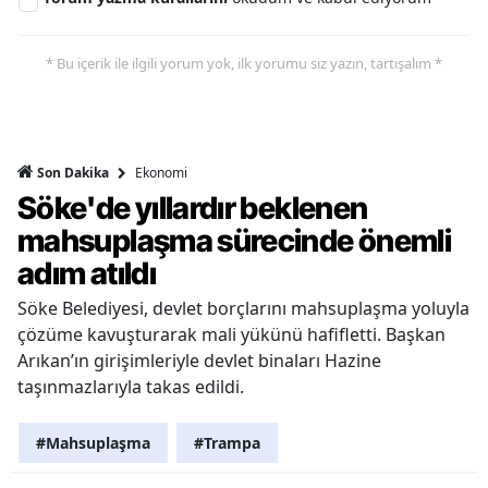
* Bu içerik ile ilgili yorum yok, ilk yorumu siz yazın, tartışalım *
Ekonomi
Son Dakika
Söke'de yıllardır beklenen
mahsuplaşma sürecinde önemli
adım atıldı
Söke Belediyesi, devlet borçlarını mahsuplaşma yoluyla
çözüme kavuşturarak mali yükünü hafifletti. Başkan
Arıkan’ın girişimleriyle devlet binaları Hazine
taşınmazlarıyla takas edildi.
#Mahsuplaşma
#Trampa