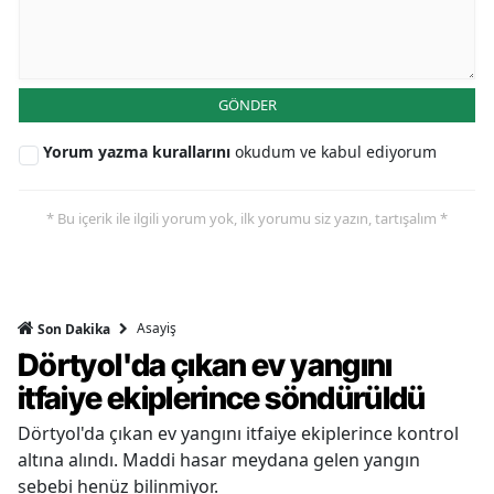
GÖNDER
Yorum yazma kurallarını
okudum ve kabul ediyorum
* Bu içerik ile ilgili yorum yok, ilk yorumu siz yazın, tartışalım *
Asayiş
Son Dakika
Dörtyol'da çıkan ev yangını
itfaiye ekiplerince söndürüldü
Dörtyol'da çıkan ev yangını itfaiye ekiplerince kontrol
altına alındı. Maddi hasar meydana gelen yangın
sebebi henüz bilinmiyor.