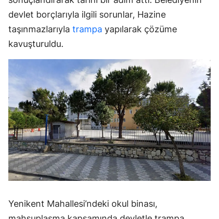
devlet borçlarıyla ilgili sorunlar, Hazine
taşınmazlarıyla
trampa
yapılarak çözüme
kavuşturuldu.
Yenikent Mahallesi’ndeki okul binası,
mahsuplaşma kapsamında devletle trampa