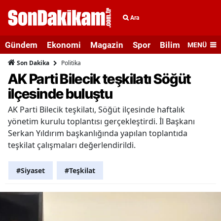
Ara
Gündem
Ekonomi
Magazin
Spor
Bilim ve Teknolo
MENÜ
Politika
Son Dakika
AK Parti Bilecik teşkilatı Söğüt
ilçesinde buluştu
AK Parti Bilecik teşkilatı, Söğüt ilçesinde haftalık
yönetim kurulu toplantısı gerçekleştirdi. İl Başkanı
Serkan Yıldırım başkanlığında yapılan toplantıda
teşkilat çalışmaları değerlendirildi.
#Siyaset
#Teşkilat