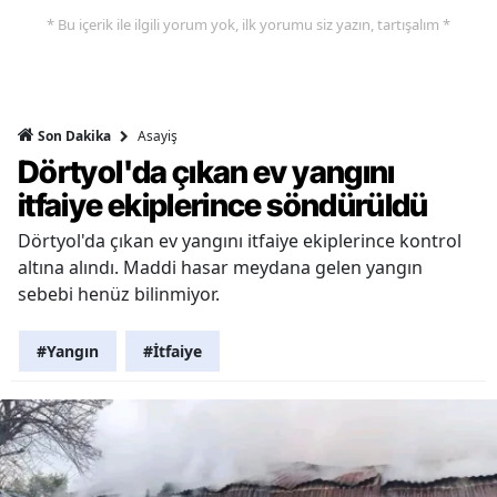
* Bu içerik ile ilgili yorum yok, ilk yorumu siz yazın, tartışalım *
Asayiş
Son Dakika
Dörtyol'da çıkan ev yangını
itfaiye ekiplerince söndürüldü
Dörtyol'da çıkan ev yangını itfaiye ekiplerince kontrol
altına alındı. Maddi hasar meydana gelen yangın
sebebi henüz bilinmiyor.
#Yangın
#İtfaiye