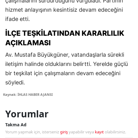
çalışmalarını sürdürdüğünü vurguladı. Partinin
hizmet anlayışının kesintisiz devam edeceğini
ifade etti.
İLÇE TEŞKILATINDAN KARARLILIK
AÇIKLAMASI
Av. Mustafa Büyükgüner, vatandaşlarla sürekli
iletişim halinde olduklarını belirtti. Yerelde güçlü
bir teşkilat için çalışmaların devam edeceğini
söyledi.
Kaynak: İHLAS HABER AJANSI
Yorumlar
Takma Ad
Yorum yapmak için, isterseniz
giriş
yapabilir veya
kayıt
olabilirsiniz.