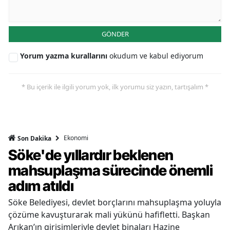
GÖNDER
Yorum yazma kurallarını
okudum ve kabul ediyorum
* Bu içerik ile ilgili yorum yok, ilk yorumu siz yazın, tartışalım *
Ekonomi
Son Dakika
Söke'de yıllardır beklenen
mahsuplaşma sürecinde önemli
adım atıldı
Söke Belediyesi, devlet borçlarını mahsuplaşma yoluyla
çözüme kavuşturarak mali yükünü hafifletti. Başkan
Arıkan’ın girişimleriyle devlet binaları Hazine