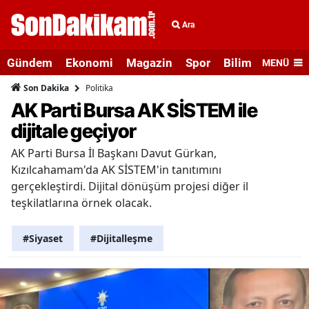
Ara
Gündem
Ekonomi
Magazin
Spor
Bilim ve Teknolo
MENÜ
Politika
Son Dakika
AK Parti Bursa AK SİSTEM ile
dijitale geçiyor
AK Parti Bursa İl Başkanı Davut Gürkan,
Kızılcahamam'da AK SİSTEM'in tanıtımını
gerçekleştirdi. Dijital dönüşüm projesi diğer il
teşkilatlarına örnek olacak.
#Siyaset
#Dijitalleşme