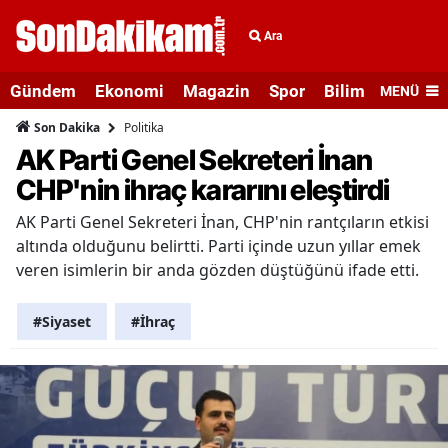
Ara
Gündem
Ekonomi
Magazin
Spor
Bilim ve Teknolo
MENÜ
Politika
Son Dakika
AK Parti Genel Sekreteri İnan
CHP'nin ihraç kararını eleştirdi
AK Parti Genel Sekreteri İnan, CHP'nin rantçıların etkisi
altında olduğunu belirtti. Parti içinde uzun yıllar emek
veren isimlerin bir anda gözden düştüğünü ifade etti.
#Siyaset
#İhraç