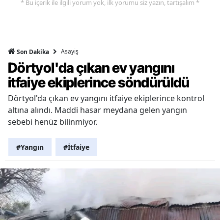
* Bu içerik ile ilgili yorum yok, ilk yorumu siz yazın, tartışalım *
Asayiş
Son Dakika
Dörtyol'da çıkan ev yangını
itfaiye ekiplerince söndürüldü
Dörtyol'da çıkan ev yangını itfaiye ekiplerince kontrol
altına alındı. Maddi hasar meydana gelen yangın
sebebi henüz bilinmiyor.
#Yangın
#İtfaiye