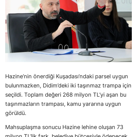
Hazine’nin önerdiği Kuşadası’ndaki parsel uygun
bulunmazken, Didim’deki iki taşınmaz trampa için
seçildi. Toplam değeri 268 milyon TL’yi aşan bu
taşınmazların trampası, kamu yararına uygun
görüldü.
Mahsuplaşma sonucu Hazine lehine oluşan 73
milyon TL’lik fark, belediye bütçesiyle ödenecek.