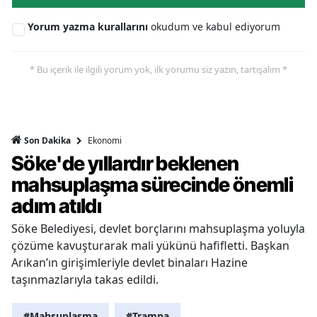
Yorum yazma kurallarını
okudum ve kabul ediyorum
* Bu içerik ile ilgili yorum yok, ilk yorumu siz yazın, tartışalım *
Ekonomi
Son Dakika
Söke'de yıllardır beklenen
mahsuplaşma sürecinde önemli
adım atıldı
Söke Belediyesi, devlet borçlarını mahsuplaşma yoluyla
çözüme kavuşturarak mali yükünü hafifletti. Başkan
Arıkan’ın girişimleriyle devlet binaları Hazine
taşınmazlarıyla takas edildi.
#Mahsuplaşma
#Trampa