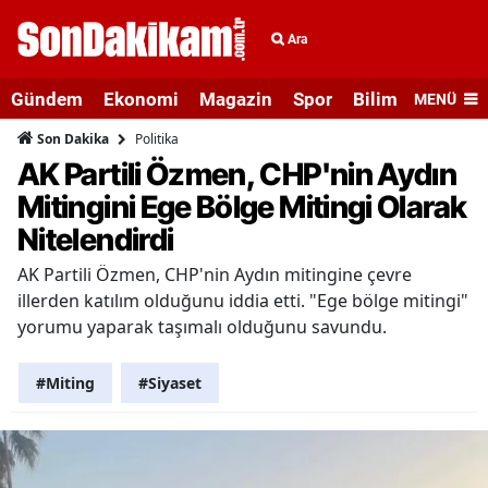
Ara
Gündem
Ekonomi
Magazin
Spor
Bilim ve Teknolo
MENÜ
Politika
Son Dakika
AK Partili Özmen, CHP'nin Aydın
Mitingini Ege Bölge Mitingi Olarak
Nitelendirdi
AK Partili Özmen, CHP'nin Aydın mitingine çevre
illerden katılım olduğunu iddia etti. "Ege bölge mitingi"
yorumu yaparak taşımalı olduğunu savundu.
#Miting
#Siyaset