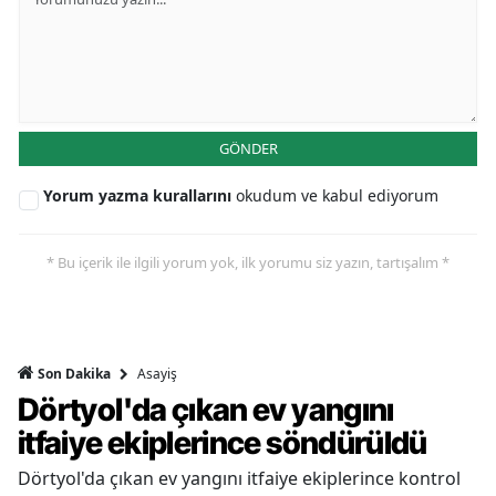
GÖNDER
Yorum yazma kurallarını
okudum ve kabul ediyorum
* Bu içerik ile ilgili yorum yok, ilk yorumu siz yazın, tartışalım *
Asayiş
Son Dakika
Dörtyol'da çıkan ev yangını
itfaiye ekiplerince söndürüldü
Dörtyol'da çıkan ev yangını itfaiye ekiplerince kontrol