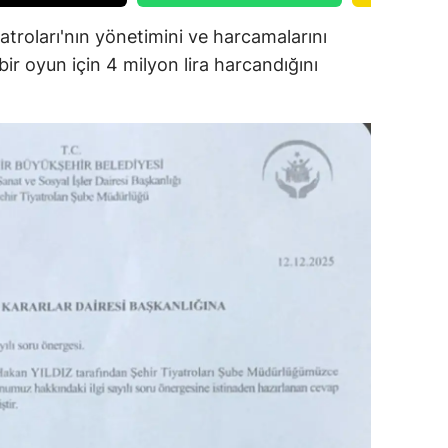
ersin
iyatroları'nın yönetimini ve harcamalarını
bir oyun için 4 milyon lira harcandığını
stanbul
zmir
ars
astamonu
ayseri
rklareli
ırşehir
ocaeli
onya
ütahya