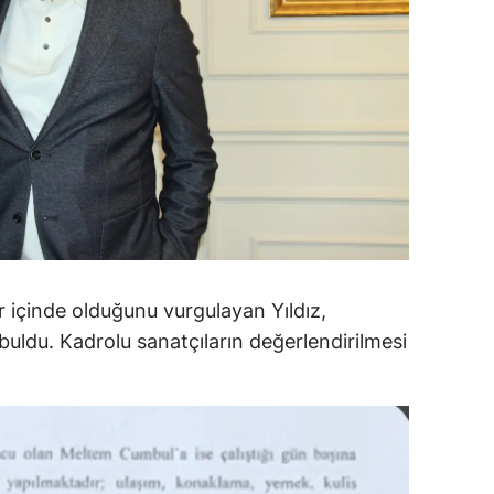
ozgat
onguldak
ksaray
ayburt
araman
ırıkkale
 içinde olduğunu vurgulayan Yıldız,
atman
 buldu. Kadrolu sanatçıların değerlendirilmesi
ırnak
artın
rdahan
ğdır