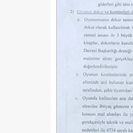
Y
K
Ki
O
D