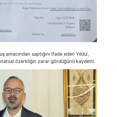
amsun
irt
inop
ivas
ekirdağ
uluş amacından saptığını ifade eden Yıldız,
Sanatsal özerkliğin zarar gördüğünü kaydetti.
okat
rabzon
unceli
anlıurfa
şak
an