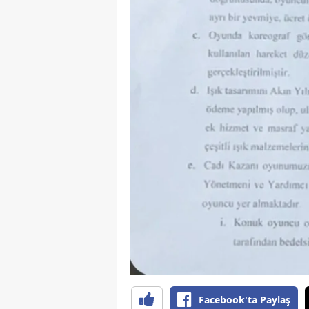
E
E
E
E
E
G
G
G
H
H
Facebook'ta Paylaş
I