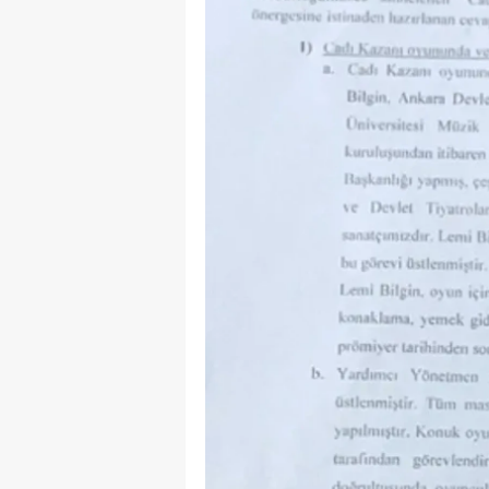
B
B
Bi
B
B
B
Ç
Ç
Ç
D
D