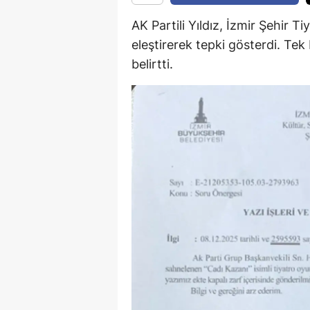
M
AK Partili Yıldız, İzmir Şehir T
eleştirerek tepki gösterdi. Tek 
İ
belirtti.
İ
K
K
K
Kı
K
K
K
K