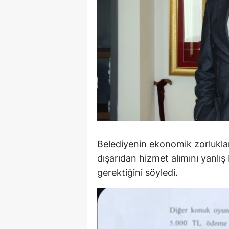
Y
Z
A
B
K
K
Belediyenin ekonomik zorluklar
B
dışarıdan hizmet alımını yanlış
Ş
gerektiğini söyledi.
B
A
I