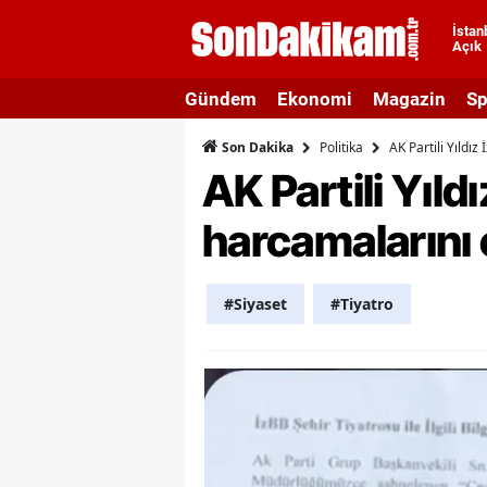
İstan
Açık
A
Gündem
Ekonomi
Magazin
Sp
A
Politika
AK Partili Yıldız
Son Dakika
A
AK Partili Yıldı
A
harcamalarını e
A
A
#Siyaset
#Tiyatro
A
A
A
B