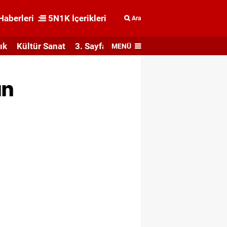
Haberleri
5N1K İçerikleri
Ara
ık
Kültür Sanat
3. Sayfa
MENÜ
ın