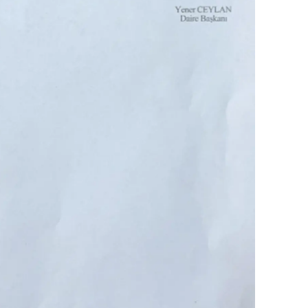
alatya
anisa
ahramanmaraş
ardin
uğla
uş
evşehir
iğde
rdu
ize
akarya