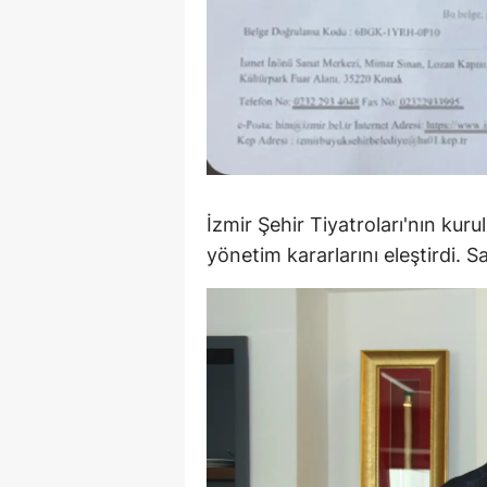
S
Si
S
S
T
İzmir Şehir Tiyatroları'nın kur
yönetim kararlarını eleştirdi. 
T
T
T
Ş
U
V