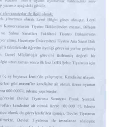
ilecik
ingöl
tlis
olu
urdur
ursa
anakkale
ankırı
orum
enizli
iyarbakır