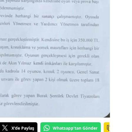
dirne
lazığ
rzincan
rzurum
skişehir
aziantep
iresun
ümüşhane
akkari
atay
X'de Paylaş
Whatsapp'tan Gönder
sparta