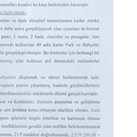
alova
arabük
lis
smaniye
üzce