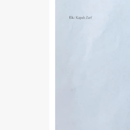
M
M
K
M
M
M
N
N
O
R
S