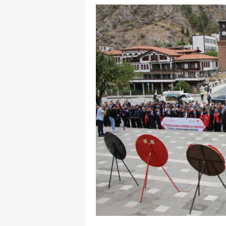
E
E
E
E
E
G
G
G
H
H
I