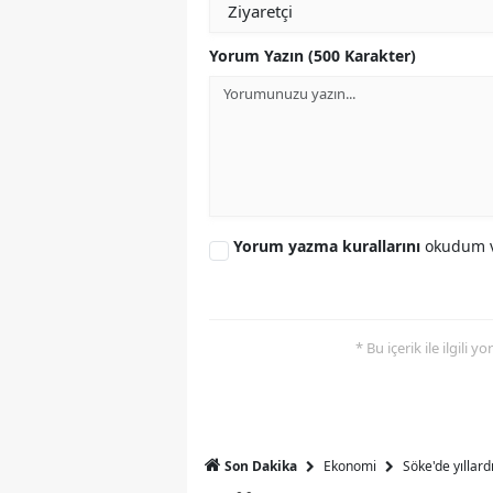
Y
Yorum Yazın (500 Karakter)
Z
A
B
K
Yorum yazma kurallarını
okudum v
K
B
* Bu içerik ile ilgili 
Ş
B
A
Ekonomi
Söke'de yıllar
Son Dakika
I