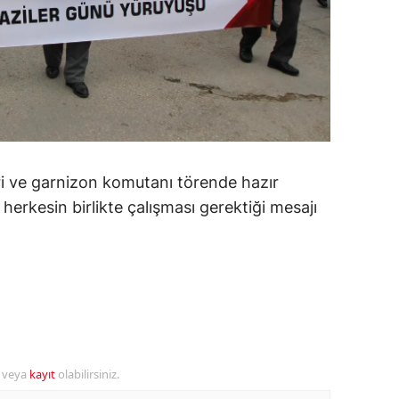
amsun
irt
inop
ivas
ekirdağ
eri ve garnizon komutanı törende hazır
 herkesin birlikte çalışması gerektiği mesajı
okat
rabzon
unceli
anlıurfa
şak
r veya
kayıt
olabilirsiniz.
an