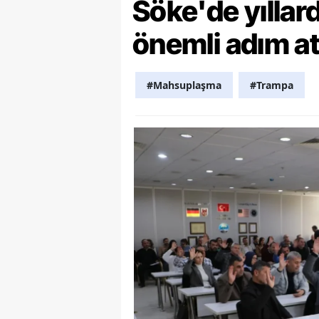
Söke'de yılla
Y
önemli adım at
K
#Mahsuplaşma
#Trampa
Ki
O
D