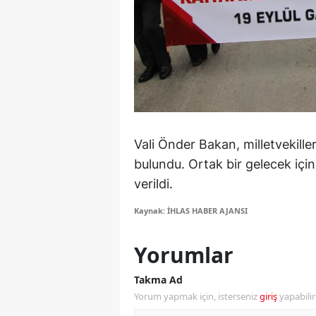
S
Si
S
S
T
Vali Önder Bakan, milletvekill
bulundu. Ortak bir gelecek için
T
verildi.
T
Kaynak: İHLAS HABER AJANSI
T
Yorumlar
Ş
Takma Ad
U
Yorum yapmak için, isterseniz
giriş
yapabili
V