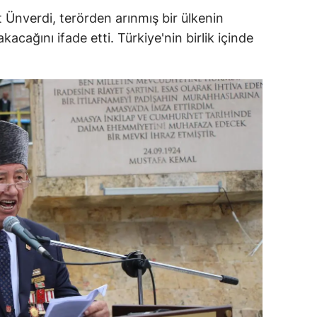
Ünverdi, terörden arınmış bir ülkenin
ersin
kacağını ifade etti. Türkiye'nin birlik içinde
stanbul
zmir
ars
astamonu
ayseri
rklareli
ırşehir
ocaeli
onya
ütahya