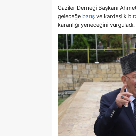
Gaziler Derneği Başkanı Ahmet 
M
geleceğe
barış
ve kardeşlik bıra
İ
karanlığı yeneceğini vurguladı.
İ
K
K
K
Kı
K
K
K
K