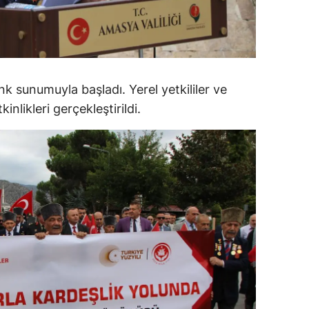
alatya
anisa
ahramanmaraş
k sunumuyla başladı. Yerel yetkililer ve
ardin
inlikleri gerçekleştirildi.
uğla
uş
evşehir
iğde
rdu
ize
akarya