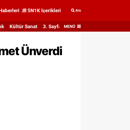
Haberleri
5N1K İçerikleri
Ara
ık
Kültür Sanat
3. Sayfa
MENÜ
met Ünverdi