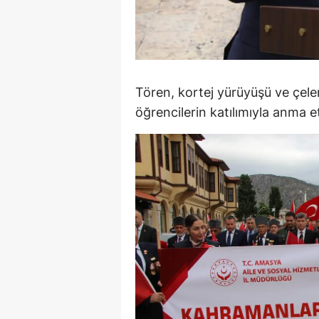
M
M
K
Tören, kortej yürüyüşü ve çelen
M
öğrencilerin katılımıyla anma etk
M
M
N
N
O
R
S