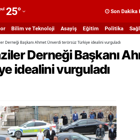
25
°
bul
Son Dakika 
dana
or
Bilim ve Teknoloji
Asayiş
Eğitim
Politika
Sağl
dıyaman
er Derneği Başkanı Ahmet Ünverdi terörsüz Türkiye idealini vurguladı
fyonkarahisar
iler Derneği Başkanı Ah
ğrı
ye idealini vurguladı
masya
nkara
ntalya
rtvin
ydın
alıkesir