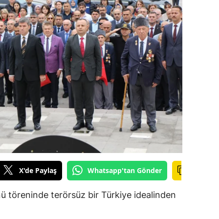
ilecik
ingöl
tlis
olu
urdur
ursa
anakkale
ankırı
X'de Paylaş
Whatsapp'tan Gönder
orum
enizli
 töreninde terörsüz bir Türkiye idealinden
iyarbakır