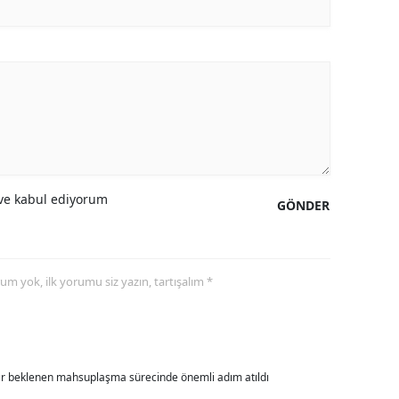
ozgat
onguldak
ksaray
ayburt
araman
e kabul ediyorum
GÖNDER
ırıkkale
atman
yorum yok, ilk yorumu siz yazın, tartışalım *
ırnak
artın
rdahan
dır beklenen mahsuplaşma sürecinde önemli adım atıldı
ğdır