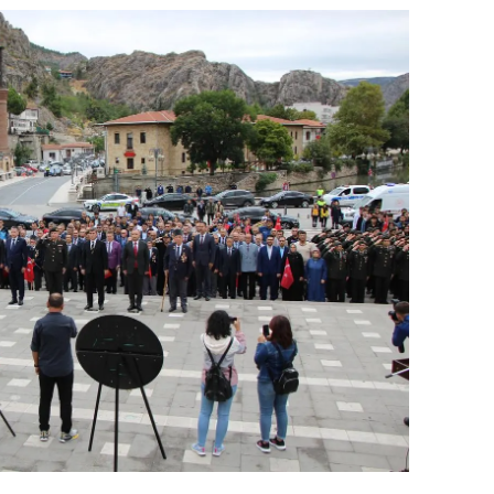
dirne
lazığ
rzincan
rzurum
skişehir
aziantep
iresun
ümüşhane
akkari
atay
sparta