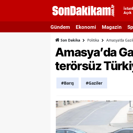
İstan
Açık
A
Gündem
Ekonomi
Magazin
Sp
A
Politika
Amasya’da Gazil
Son Dakika
A
Amasya’da Gaz
A
terörsüz Türki
A
A
#Barış
#Gaziler
A
A
A
B