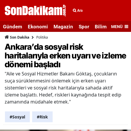
Ara
Gündem
Ekonomi
Magazin
Spor
Bilim ve Teknolo
MENÜ
Politika
Son Dakika
Ankara’da sosyal risk
haritalarıyla erken uyarı ve izleme
dönemi başladı
"Aile ve Sosyal Hizmetler Bakanı Göktaş, çocukların
suça sürüklenmesini önlemek için erken uyarı
sistemleri ve sosyal risk haritalarıyla sahada aktif
izleme başlattı. Hedef, riskleri kaynağında tespit edip
zamanında müdahale etmek."
#Sosyal
#Risk