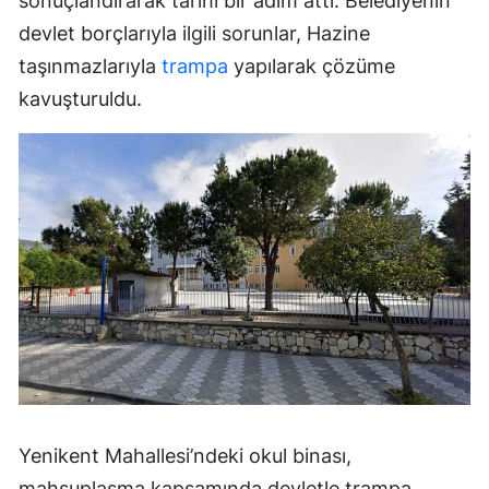
sonuçlandırarak tarihi bir adım attı. Belediyenin
devlet borçlarıyla ilgili sorunlar, Hazine
taşınmazlarıyla
trampa
yapılarak çözüme
kavuşturuldu.
Yenikent Mahallesi’ndeki okul binası,
mahsuplaşma kapsamında devletle trampa