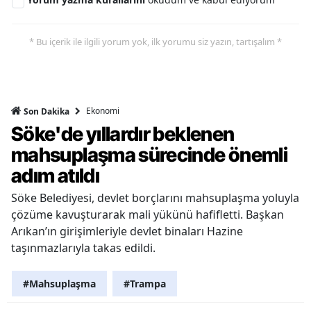
* Bu içerik ile ilgili yorum yok, ilk yorumu siz yazın, tartışalım *
Ekonomi
Son Dakika
Söke'de yıllardır beklenen
mahsuplaşma sürecinde önemli
adım atıldı
Söke Belediyesi, devlet borçlarını mahsuplaşma yoluyla
çözüme kavuşturarak mali yükünü hafifletti. Başkan
Arıkan’ın girişimleriyle devlet binaları Hazine
taşınmazlarıyla takas edildi.
#Mahsuplaşma
#Trampa