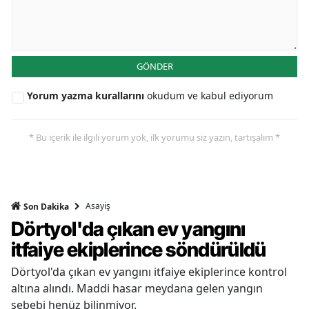
GÖNDER
Yorum yazma kurallarını
okudum ve kabul ediyorum
* Bu içerik ile ilgili yorum yok, ilk yorumu siz yazın, tartışalım *
Asayiş
Son Dakika
Dörtyol'da çıkan ev yangını
itfaiye ekiplerince söndürüldü
Dörtyol'da çıkan ev yangını itfaiye ekiplerince kontrol
altına alındı. Maddi hasar meydana gelen yangın
sebebi henüz bilinmiyor.