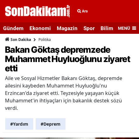
Ara
Gündem
Ekonomi
Magazin
Spor
Bilim ve Teknolo
MENÜ
Politika
Son Dakika
Bakan Göktaş depremzede
Muhammet Huyluoğlunu ziyaret
etti
Aile ve Sosyal Hizmetler Bakanı Göktaş, depremde
ailesini kaybeden Muhammet Huyluoğlu'nu
Erzincan'da ziyaret etti. Teyzesiyle yaşayan küçük
Muhammet'in ihtiyaçları için bakanlık destek sözü
verdi.
#Yardım
#Deprem