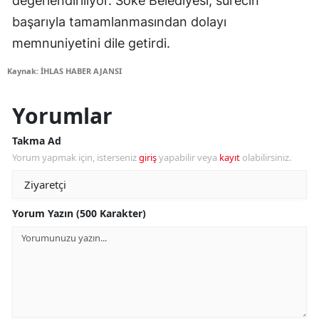
değerlendiriliyor. Söke Belediyesi, sürecin
başarıyla tamamlanmasından dolayı
memnuniyetini dile getirdi.
Kaynak: İHLAS HABER AJANSI
Yorumlar
Takma Ad
Yorum yapmak için, isterseniz
giriş
yapabilir veya
kayıt
olabilirsiniz.
Yorum Yazın (500 Karakter)