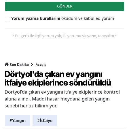
GÖNDER
Yorum yazma kurallarını
okudum ve kabul ediyorum
* Bu içerik ile ilgili yorum yok, ilk yorumu siz yazın, tartışalım *
Asayiş
Son Dakika
Dörtyol'da çıkan ev yangını
itfaiye ekiplerince söndürüldü
Dörtyol'da çıkan ev yangını itfaiye ekiplerince kontrol
altına alındı. Maddi hasar meydana gelen yangın
sebebi henüz bilinmiyor.
#Yangın
#İtfaiye