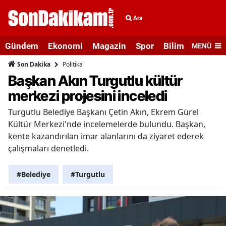
Ara
Gündem
Ekonomi
Magazin
Spor
Bilim ve Teknolo
MENÜ
Politika
Son Dakika
Başkan Akın Turgutlu kültür
merkezi projesini inceledi
Turgutlu Belediye Başkanı Çetin Akın, Ekrem Gürel
Kültür Merkezi'nde incelemelerde bulundu. Başkan,
kente kazandırılan imar alanlarını da ziyaret ederek
çalışmaları denetledi.
#Belediye
#Turgutlu