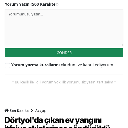
Yorum Yazın (500 Karakter)
GÖNDER
Yorum yazma kurallarını
okudum ve kabul ediyorum
* Bu içerik ile ilgili yorum yok, ilk yorumu siz yazın, tartışalım *
Asayiş
Son Dakika
Dörtyol'da çıkan ev yangını