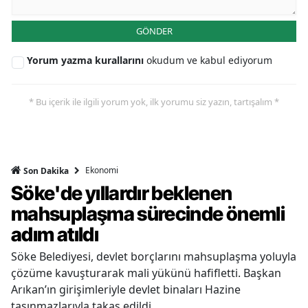
GÖNDER
Yorum yazma kurallarını
okudum ve kabul ediyorum
* Bu içerik ile ilgili yorum yok, ilk yorumu siz yazın, tartışalım *
Ekonomi
Son Dakika
Söke'de yıllardır beklenen
mahsuplaşma sürecinde önemli
adım atıldı
Söke Belediyesi, devlet borçlarını mahsuplaşma yoluyla
çözüme kavuşturarak mali yükünü hafifletti. Başkan
Arıkan’ın girişimleriyle devlet binaları Hazine
taşınmazlarıyla takas edildi.