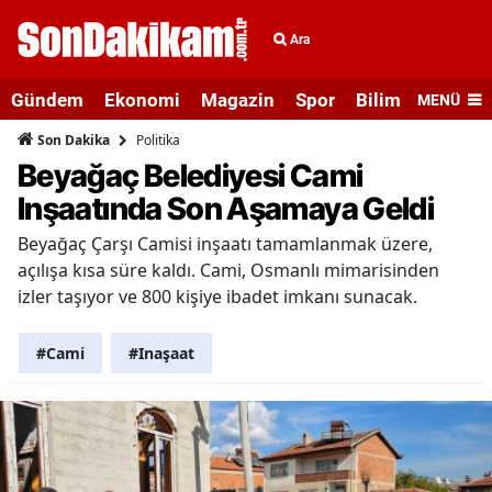
Ara
Gündem
Ekonomi
Magazin
Spor
Bilim ve Teknolo
MENÜ
Politika
Son Dakika
Beyağaç Belediyesi Cami
Inşaatında Son Aşamaya Geldi
Beyağaç Çarşı Camisi inşaatı tamamlanmak üzere,
açılışa kısa süre kaldı. Cami, Osmanlı mimarisinden
izler taşıyor ve 800 kişiye ibadet imkanı sunacak.
#Cami
#Inaşaat