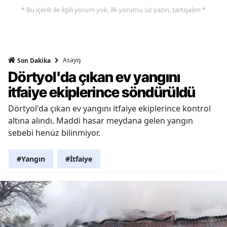
* Bu içerik ile ilgili yorum yok, ilk yorumu siz yazın, tartışalım *
Asayiş
Son Dakika
Dörtyol'da çıkan ev yangını
itfaiye ekiplerince söndürüldü
Dörtyol'da çıkan ev yangını itfaiye ekiplerince kontrol
altına alındı. Maddi hasar meydana gelen yangın
sebebi henüz bilinmiyor.
#Yangın
#İtfaiye