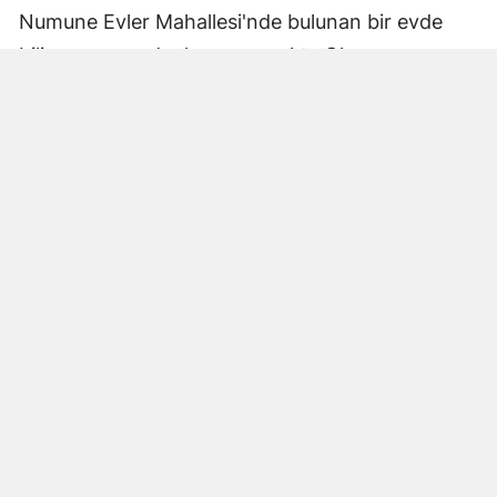
Numune Evler Mahallesi'nde bulunan bir evde
bilinmeyen nedenle yangın çıktı. Olay,
çevredekiler tarafından fark edilerek yetkililere
bildirildi.
Hatay Büyükşehir Belediyesi'ne bağlı itfaiye
ekipleri hızla olay yerine ulaştı. Yangın,