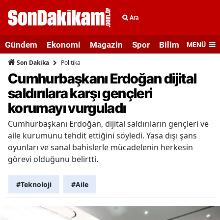
Ara
Gündem
Ekonomi
Magazin
Spor
Bilim ve Teknolo
MENÜ
Politika
Son Dakika
Cumhurbaşkanı Erdoğan dijital
saldırılara karşı gençleri
korumayı vurguladı
Cumhurbaşkanı Erdoğan, dijital saldırıların gençleri ve
aile kurumunu tehdit ettiğini söyledi. Yasa dışı şans
oyunları ve sanal bahislerle mücadelenin herkesin
görevi olduğunu belirtti.
#Teknoloji
#Aile