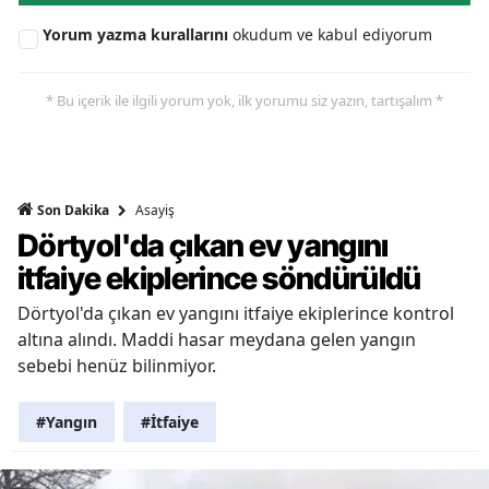
Yorum yazma kurallarını
okudum ve kabul ediyorum
* Bu içerik ile ilgili yorum yok, ilk yorumu siz yazın, tartışalım *
Asayiş
Son Dakika
Dörtyol'da çıkan ev yangını
itfaiye ekiplerince söndürüldü
Dörtyol'da çıkan ev yangını itfaiye ekiplerince kontrol
altına alındı. Maddi hasar meydana gelen yangın
sebebi henüz bilinmiyor.
#Yangın
#İtfaiye