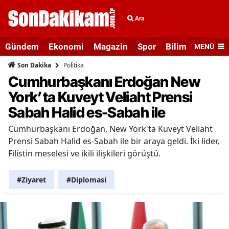
Ara
Gündem
Ekonomi
Magazin
Spor
Bilim ve Teknolo
MENÜ
Politika
Son Dakika
Cumhurbaşkanı Erdoğan New
York’ta Kuveyt Veliaht Prensi
Sabah Halid es-Sabah ile
Cumhurbaşkanı Erdoğan, New York'ta Kuveyt Veliaht
Prensi Sabah Halid es-Sabah ile bir araya geldi. İki lider,
Filistin meselesi ve ikili ilişkileri görüştü.
#Ziyaret
#Diplomasi