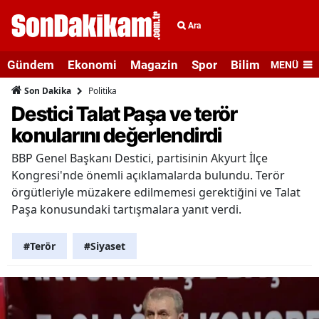
Ara
Gündem
Ekonomi
Magazin
Spor
Bilim ve Teknolo
MENÜ
Politika
Son Dakika
Destici Talat Paşa ve terör
konularını değerlendirdi
BBP Genel Başkanı Destici, partisinin Akyurt İlçe
Kongresi'nde önemli açıklamalarda bulundu. Terör
örgütleriyle müzakere edilmemesi gerektiğini ve Talat
Paşa konusundaki tartışmalara yanıt verdi.
#Terör
#Siyaset