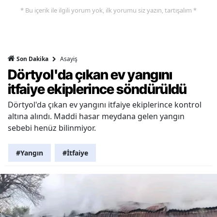
* Bu içerik ile ilgili yorum yok, ilk yorumu siz yazın, tartışalım *
Asayiş
Son Dakika
Dörtyol'da çıkan ev yangını
itfaiye ekiplerince söndürüldü
Dörtyol'da çıkan ev yangını itfaiye ekiplerince kontrol
altına alındı. Maddi hasar meydana gelen yangın
sebebi henüz bilinmiyor.
#Yangın
#İtfaiye