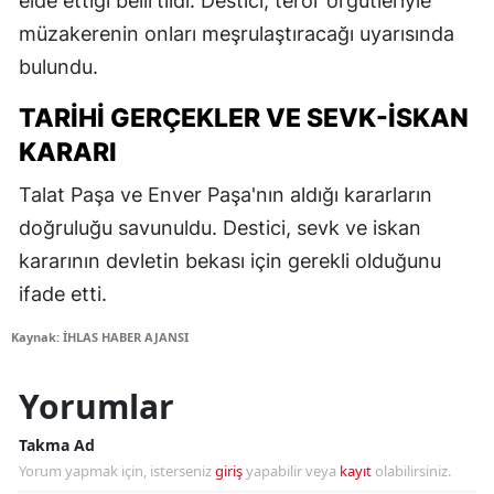
elde ettiği belirtildi. Destici, terör örgütleriyle
müzakerenin onları meşrulaştıracağı uyarısında
bulundu.
TARIHI GERÇEKLER VE SEVK-İSKAN
KARARI
Talat Paşa ve Enver Paşa'nın aldığı kararların
doğruluğu savunuldu. Destici, sevk ve iskan
kararının devletin bekası için gerekli olduğunu
ifade etti.
Kaynak: İHLAS HABER AJANSI
Yorumlar
Takma Ad
Yorum yapmak için, isterseniz
giriş
yapabilir veya
kayıt
olabilirsiniz.