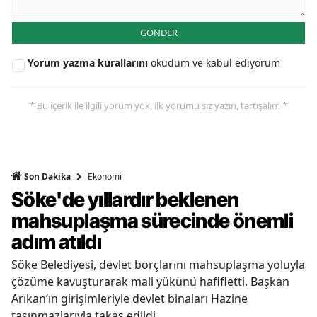
GÖNDER
Yorum yazma kurallarını
okudum ve kabul ediyorum
* Bu içerik ile ilgili yorum yok, ilk yorumu siz yazın, tartışalım *
Ekonomi
Son Dakika
Söke'de yıllardır beklenen
mahsuplaşma sürecinde önemli
adım atıldı
Söke Belediyesi, devlet borçlarını mahsuplaşma yoluyla
çözüme kavuşturarak mali yükünü hafifletti. Başkan
Arıkan’ın girişimleriyle devlet binaları Hazine
taşınmazlarıyla takas edildi.