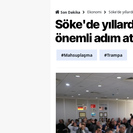
Y
Ekonomi
Söke'de yıllar
Son Dakika
Söke'de yılla
K
önemli adım at
Ki
O
#Mahsuplaşma
#Trampa
D