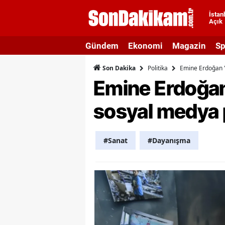
İstan
Açık
A
Gündem
Ekonomi
Magazin
Sp
A
Politika
Emine Erdoğan 'K
Son Dakika
A
Emine Erdoğan '
A
sosyal medya 
A
A
#Sanat
#Dayanışma
A
A
A
B