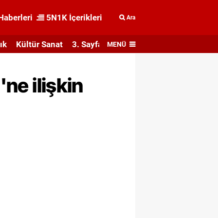
Haberleri
5N1K İçerikleri
Ara
ık
Kültür Sanat
3. Sayfa
MENÜ
'ne ilişkin