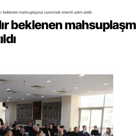
alova
dır beklenen mahsuplaşma sürecinde önemli adım atıldı
rdır beklenen mahsuplaş
arabük
ıldı
lis
smaniye
üzce