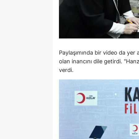
M
M
K
M
Paylaşımında bir video da yer
M
olan inancını dile getirdi. "Ha
verdi.
M
N
N
O
R
S