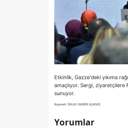
S
Si
S
S
T
T
Etkinlik, Gazze'deki yıkıma ra
T
amaçlıyor. Sergi, ziyaretçilere F
T
sunuyor.
Ş
Kaynak: İHLAS HABER AJANSI
U
Yorumlar
V