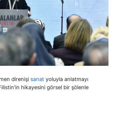
amsun
irt
inop
ivas
ekirdağ
okat
ğmen direnişi
sanat
yoluyla anlatmayı
rabzon
ilistin'in hikayesini görsel bir şölenle
unceli
anlıurfa
şak
an