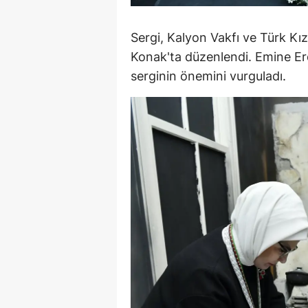
M
Sergi, Kalyon Vakfı ve Türk Kızı
İ
Konak'ta düzenlendi. Emine E
İ
serginin önemini vurguladı.
K
K
K
Kı
K
K
K
K