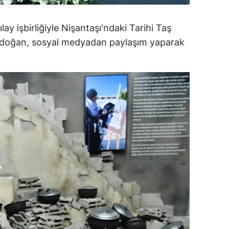
ersin
lay işbirliğiyle Nişantaşı'ndaki Tarihi Taş
stanbul
rdoğan, sosyal medyadan paylaşım yaparak
zmir
ars
astamonu
ayseri
rklareli
ırşehir
ocaeli
onya
ütahya