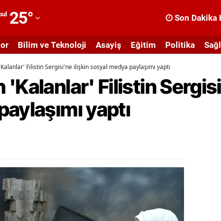
25
°
bul
Son Dakika 
dana
or
Bilim ve Teknoloji
Asayiş
Eğitim
Politika
Sağl
dıyaman
alanlar' Filistin Sergisi'ne ilişkin sosyal medya paylaşımı yaptı
fyonkarahisar
Kalanlar' Filistin Sergisi
ğrı
paylaşımı yaptı
masya
nkara
ntalya
rtvin
ydın
alıkesir