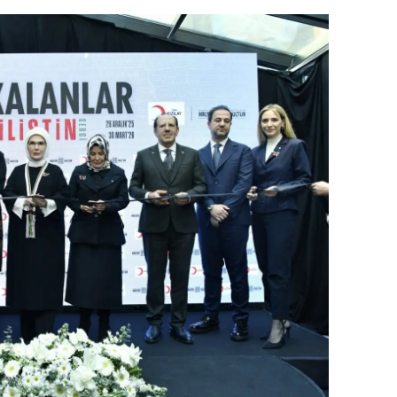
dirne
lazığ
rzincan
rzurum
skişehir
aziantep
iresun
ümüşhane
akkari
atay
sparta