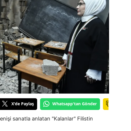
ilecik
ingöl
tlis
olu
urdur
ursa
anakkale
ankırı
orum
X'de Paylaş
Whatsapp'tan Gönder
enizli
işi sanatla anlatan "Kalanlar" Filistin
iyarbakır