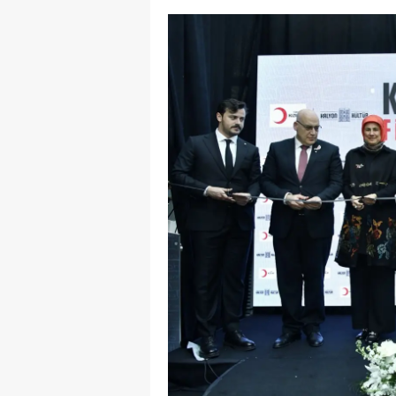
E
E
E
E
E
G
G
G
H
H
I