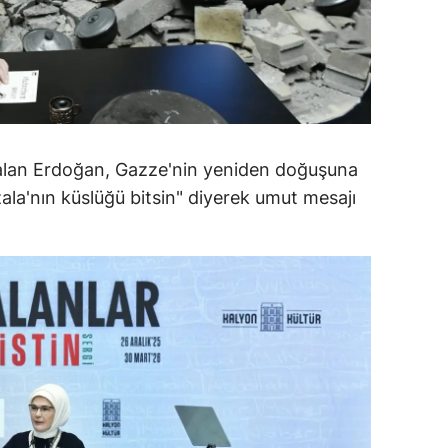
alatya
anisa
ahramanmaraş
ardin
 alan Erdoğan, Gazze'nin yeniden doğuşuna
uğla
nzala'nın küslüğü bitsin" diyerek umut mesajı
uş
evşehir
iğde
rdu
ize
akarya