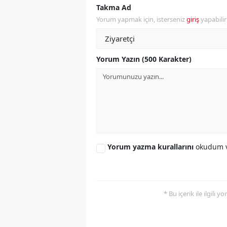
Takma Ad
Y
Yorum yapmak için, isterseniz
giriş
yapabili
Z
Yorum Yazın (500 Karakter)
A
B
K
K
B
Yorum yazma kurallarını
okudum v
Ş
B
* Bu içerik ile ilgili 
A
I