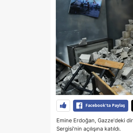
B
B
Bi
B
B
B
Ç
Ç
Ç
Facebook'ta Paylaş
D
Emine Erdoğan, Gazze'deki diren
D
Sergisi'nin açılışına katıldı.