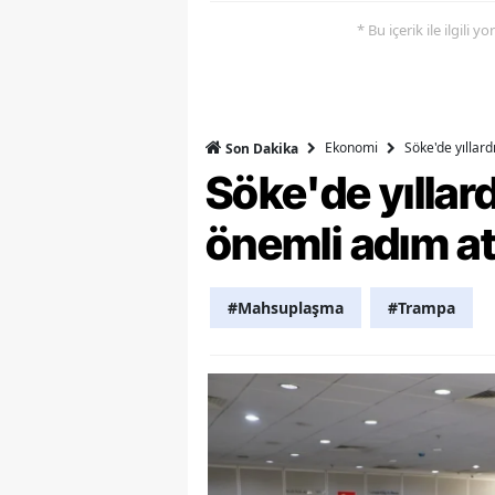
* Bu içerik ile ilgili 
Y
K
Ki
Ekonomi
Söke'de yıllar
Son Dakika
Söke'de yılla
O
D
önemli adım at
#Mahsuplaşma
#Trampa