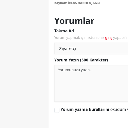
Kaynak: İHLAS HABER AJANSI
Y
Yorumlar
Z
Takma Ad
A
Yorum yapmak için, isterseniz
giriş
yapabili
B
K
Yorum Yazın (500 Karakter)
K
B
Ş
B
Yorum yazma kurallarını
okudum v
A
I