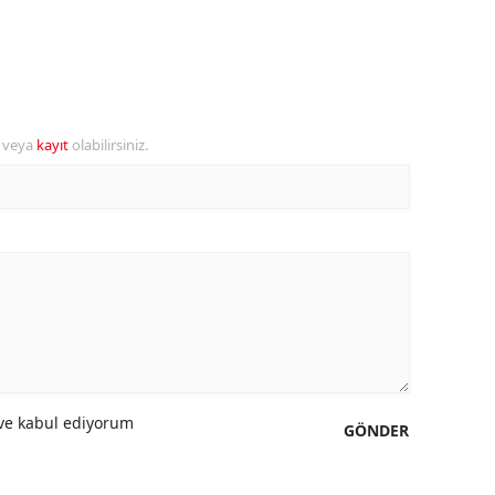
ozgat
onguldak
ksaray
r veya
kayıt
olabilirsiniz.
ayburt
araman
ırıkkale
atman
ırnak
artın
e kabul ediyorum
GÖNDER
rdahan
ğdır