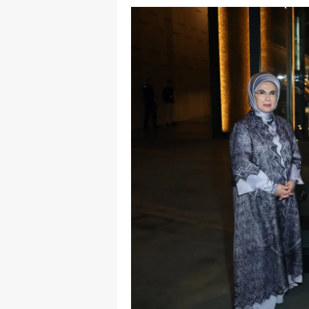
E
E
E
E
E
G
G
G
H
H
I