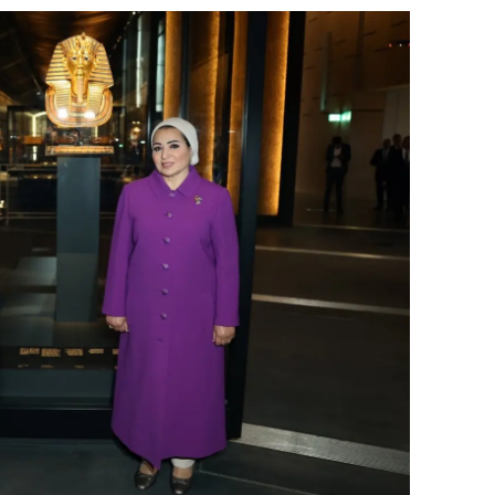
dirne
lazığ
rzincan
rzurum
skişehir
aziantep
iresun
ümüşhane
akkari
atay
sparta