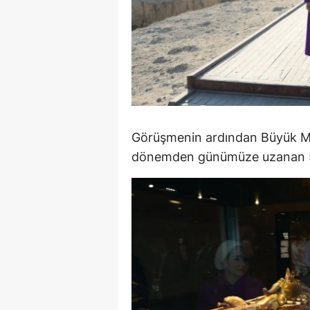
M
M
K
M
M
Görüşmenin ardından Büyük Mıs
dönemden günümüze uzanan 57 
M
N
N
O
R
S