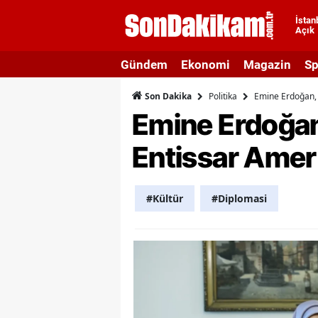
İstan
Açık
A
Gündem
Ekonomi
Magazin
Sp
A
Politika
Emine Erdoğan, M
Son Dakika
A
Emine Erdoğan
A
Entissar Amer 
A
A
#Kültür
#Diplomasi
A
A
A
B