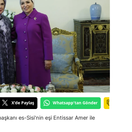
ilecik
ingöl
tlis
olu
urdur
ursa
anakkale
ankırı
X'de Paylaş
Whatsapp'tan Gönder
orum
enizli
kanı es-Sisi'nin eşi Entissar Amer ile
iyarbakır