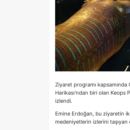
S
Si
S
S
T
T
T
Ziyaret programı kapsamında Gi
Harikası'ndan biri olan Keops P
T
izlendi.
Ş
Emine Erdoğan, bu ziyaretin ikili
U
medeniyetlerin izlerini taşıya
V