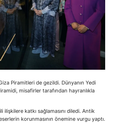
amsun
irt
inop
ivas
ekirdağ
okat
rabzon
za Piramitleri de gezildi. Dünyanın Yedi
iramidi, misafirler tarafından hayranlıkla
unceli
anlıurfa
 ilişkilere katkı sağlamasını diledi. Antik
şak
n eserlerin korunmasının önemine vurgu yaptı.
an