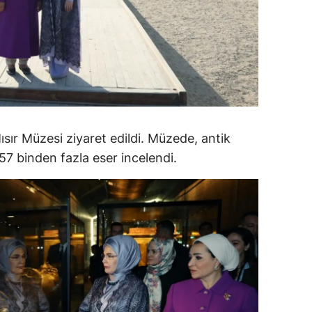
alatya
anisa
ahramanmaraş
ardin
uğla
ır Müzesi ziyaret edildi. Müzede, antik
binden fazla eser incelendi.
uş
evşehir
iğde
rdu
ize
akarya