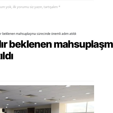
yorum yok, ilk yorumu siz yazın, tartışalım *
alova
arabük
lis
dır beklenen mahsuplaşma sürecinde önemli adım atıldı
rdır beklenen mahsuplaş
smaniye
üzce
ıldı