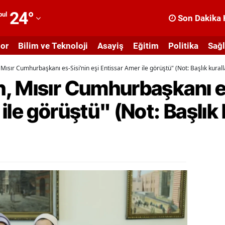
24
°
bul
Son Dakika 
dana
or
Bilim ve Teknoloji
Asayiş
Eğitim
Politika
Sağl
dıyaman
ısır Cumhurbaşkanı es-Sisi’nin eşi Entissar Amer ile görüştü" (Not: Başlık kurall
fyonkarahisar
, Mısır Cumhurbaşkanı es
ğrı
ile görüştü" (Not: Başlık 
masya
nkara
ntalya
rtvin
ydın
alıkesir