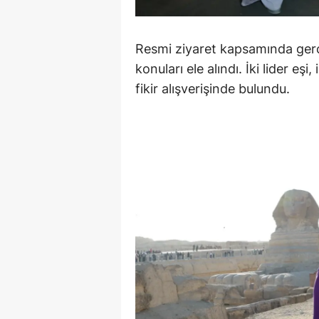
M
Resmi ziyaret kapsamında ge
İ
konuları ele alındı. İki lider eşi
İ
fikir alışverişinde bulundu.
K
K
K
Kı
K
K
K
K