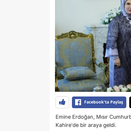
B
B
Bi
B
B
B
Ç
Ç
Facebook'ta Paylaş
Ç
D
Emine Erdoğan, Mısır Cumhurbaş
Kahire'de bir araya geldi.
D