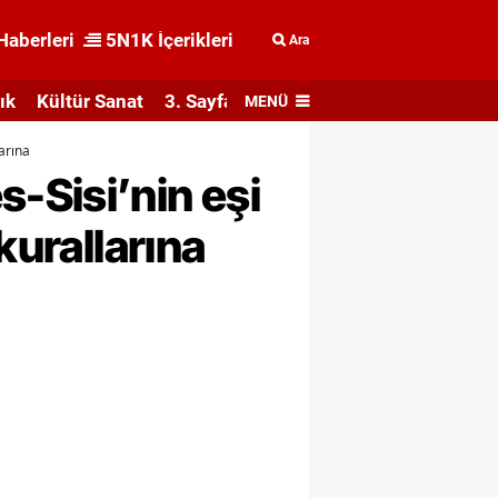
Haberleri
5N1K İçerikleri
Ara
ık
Kültür Sanat
3. Sayfa
MENÜ
arına
-Sisi’nin eşi
kurallarına