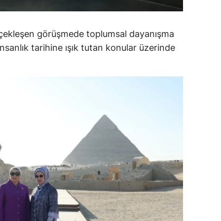
ersin
rçekleşen görüşmede toplumsal dayanışma
stanbul
, insanlık tarihine ışık tutan konular üzerinde
zmir
ars
astamonu
ayseri
rklareli
ırşehir
ocaeli
onya
ütahya