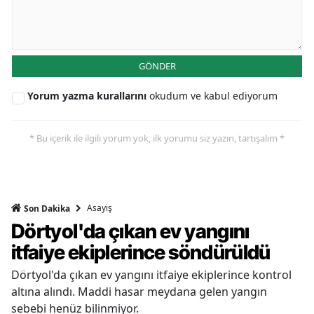
GÖNDER
Yorum yazma kurallarını
okudum ve kabul ediyorum
* Bu içerik ile ilgili yorum yok, ilk yorumu siz yazın, tartışalım *
Asayiş
Son Dakika
Dörtyol'da çıkan ev yangını
itfaiye ekiplerince söndürüldü
Dörtyol'da çıkan ev yangını itfaiye ekiplerince kontrol
altına alındı. Maddi hasar meydana gelen yangın
sebebi henüz bilinmiyor.