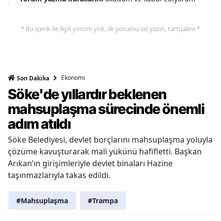
* Bu içerik ile ilgili yorum yok, ilk yorumu siz yazın, tartışalım *
Ekonomi
Son Dakika
Söke'de yıllardır beklenen
mahsuplaşma sürecinde önemli
adım atıldı
Söke Belediyesi, devlet borçlarını mahsuplaşma yoluyla
çözüme kavuşturarak mali yükünü hafifletti. Başkan
Arıkan’ın girişimleriyle devlet binaları Hazine
taşınmazlarıyla takas edildi.
#Mahsuplaşma
#Trampa