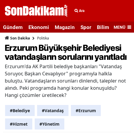
Ara
Gündem
Ekonomi
Magazin
Spor
Bilim ve Teknolo
MENÜ
Politika
Son Dakika
Erzurum Büyükşehir Belediyesi
vatandaşların sorularını yanıtladı
Erzurum'da AK Partili belediye başkanları "Vatandaş
Soruyor, Başkan Cevaplıyor" programıyla halkla
buluştu. Vatandaşların sorunları dinlendi, talepler not
alındı. Peki programda hangi konular konuşuldu?
Hangi çözümler üretilecek?
#Belediye
#Vatandaş
#Erzurum
#Hizmet
#Yönetim