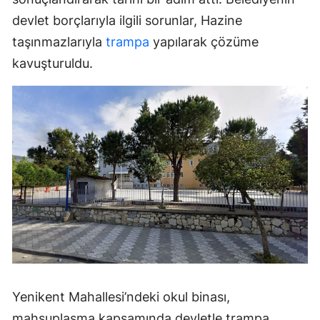
devlet borçlarıyla ilgili sorunlar, Hazine
taşınmazlarıyla
trampa
yapılarak çözüme
kavuşturuldu.
Yenikent Mahallesi’ndeki okul binası,
mahsuplaşma kapsamında devletle trampa