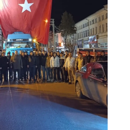
alatya
anisa
ahramanmaraş
ardin
uğla
uş
evşehir
iğde
rdu
ize
akarya