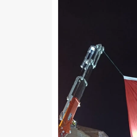
M
İ
İ
K
K
K
Kı
K
K
K
K