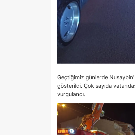
S
Si
S
S
T
T
Geçtiğimiz günlerde Nusaybin
T
gösterildi. Çok sayıda vatandaş
vurgulandı.
T
Ş
U
V