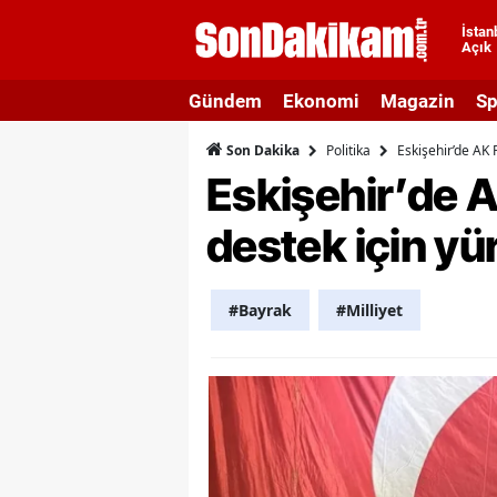
İstan
Açık
A
Gündem
Ekonomi
Magazin
Sp
A
Politika
Eskişehir’de AK
Son Dakika
A
Eskişehir’de 
A
destek için y
A
A
#Bayrak
#Milliyet
A
A
A
B