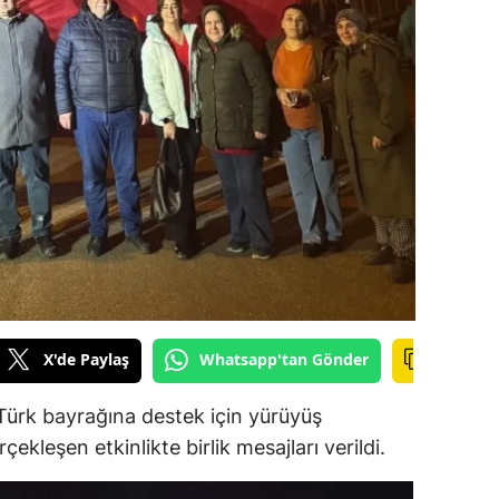
dirne
lazığ
rzincan
rzurum
skişehir
aziantep
iresun
ümüşhane
X'de Paylaş
Whatsapp'tan Gönder
akkari
Türk bayrağına destek için yürüyüş
atay
çekleşen etkinlikte birlik mesajları verildi.
sparta