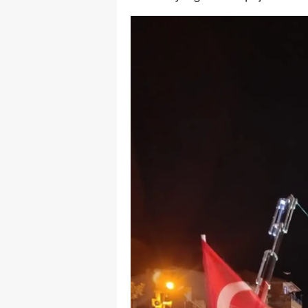
Y
K
Ki
O
D