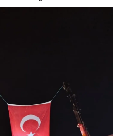
alova
arabük
lis
smaniye
üzce