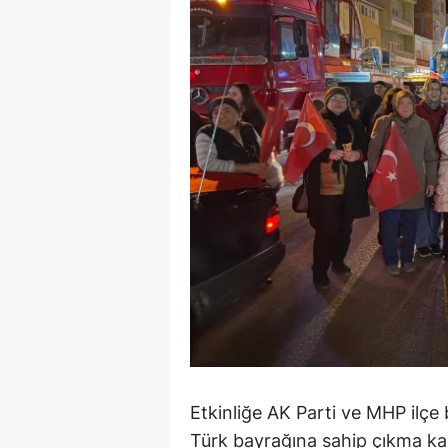
Y
Z
A
B
K
K
B
Ş
B
A
Etkinliğe AK Parti ve MHP ilçe baş
Türk bayrağına sahip çıkma kararl
I