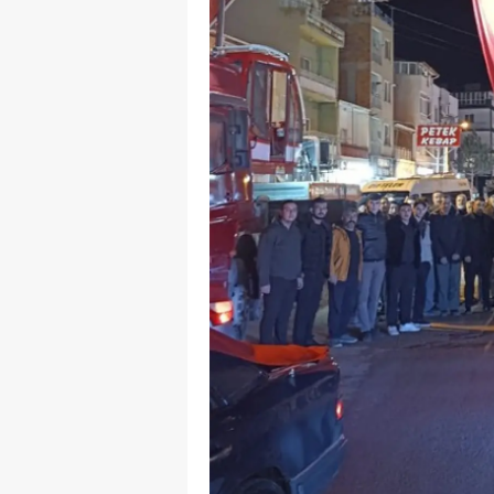
M
M
K
M
M
M
N
N
O
R
S