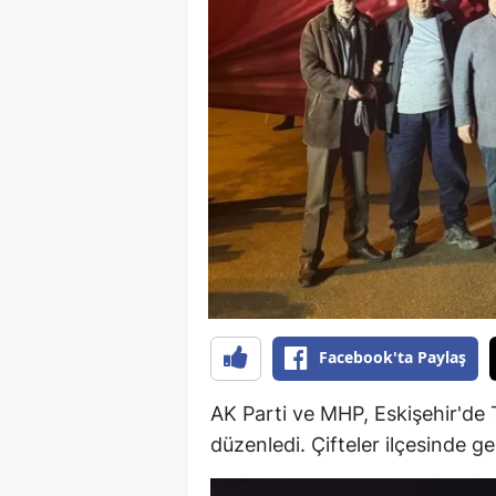
E
E
E
E
E
G
G
G
Facebook'ta Paylaş
H
AK Parti ve MHP, Eskişehir'de 
H
düzenledi. Çifteler ilçesinde ger
I