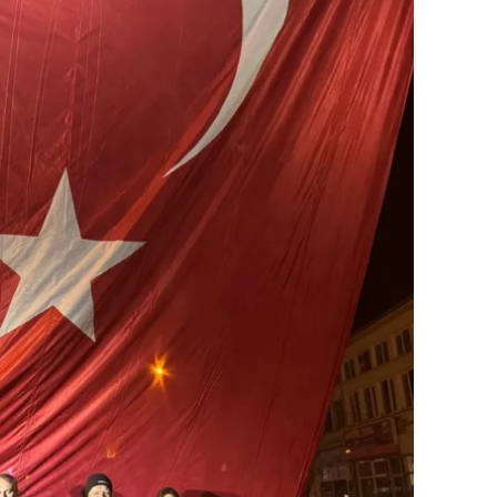
ilecik
ingöl
tlis
olu
urdur
ursa
anakkale
ankırı
orum
enizli
iyarbakır