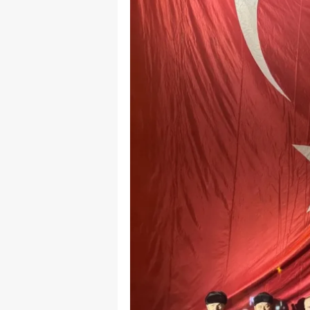
B
B
Bi
B
B
B
Ç
Ç
Ç
D
D