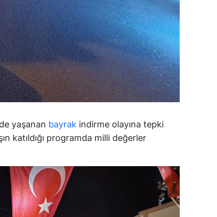
amsun
irt
inop
ivas
ekirdağ
okat
'de yaşanan
bayrak
indirme olayına tepki
rabzon
ın katıldığı programda milli değerler
unceli
anlıurfa
şak
an