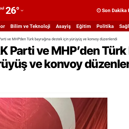
26
°
bul
Son Dakika 
dana
or
Bilim ve Teknoloji
Asayiş
Eğitim
Politika
Sağl
dıyaman
 Parti ve MHP’den Türk bayrağına destek için yürüyüş ve konvoy düzenlendi
fyonkarahisar
AK Parti ve MHP’den Türk
ğrı
ürüyüş ve konvoy düzenle
masya
nkara
ntalya
rtvin
ydın
alıkesir