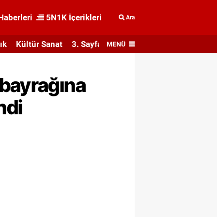
Haberleri
5N1K İçerikleri
Ara
ık
Kültür Sanat
3. Sayfa
MENÜ
 bayrağına
ndi