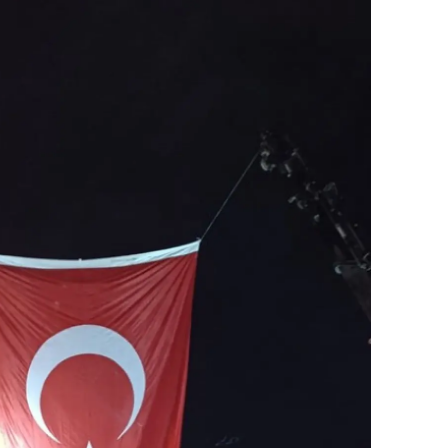
ersin
stanbul
zmir
ars
astamonu
ayseri
rklareli
ırşehir
ocaeli
onya
ütahya