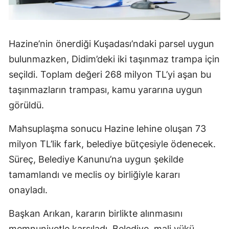
Hazine’nin önerdiği Kuşadası’ndaki parsel uygun
bulunmazken, Didim’deki iki taşınmaz trampa için
seçildi. Toplam değeri 268 milyon TL’yi aşan bu
taşınmazların trampası, kamu yararına uygun
görüldü.
Mahsuplaşma sonucu Hazine lehine oluşan 73
milyon TL’lik fark, belediye bütçesiyle ödenecek.
Süreç, Belediye Kanunu’na uygun şekilde
tamamlandı ve meclis oy birliğiyle kararı
onayladı.
Başkan Arıkan, kararın birlikte alınmasını
memnuniyetle karşıladı. Belediye, mali yükü