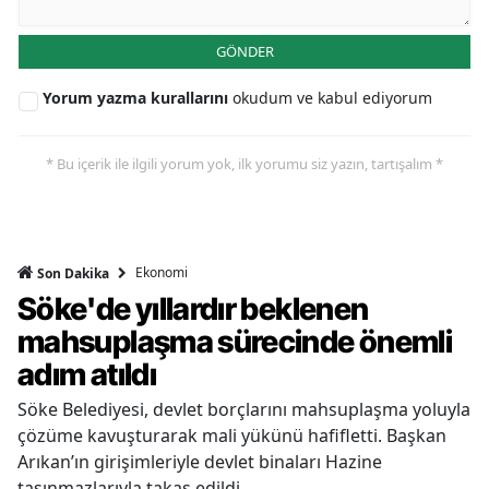
GÖNDER
Yorum yazma kurallarını
okudum ve kabul ediyorum
* Bu içerik ile ilgili yorum yok, ilk yorumu siz yazın, tartışalım *
Ekonomi
Son Dakika
Söke'de yıllardır beklenen
mahsuplaşma sürecinde önemli
adım atıldı
Söke Belediyesi, devlet borçlarını mahsuplaşma yoluyla
çözüme kavuşturarak mali yükünü hafifletti. Başkan
Arıkan’ın girişimleriyle devlet binaları Hazine
taşınmazlarıyla takas edildi.