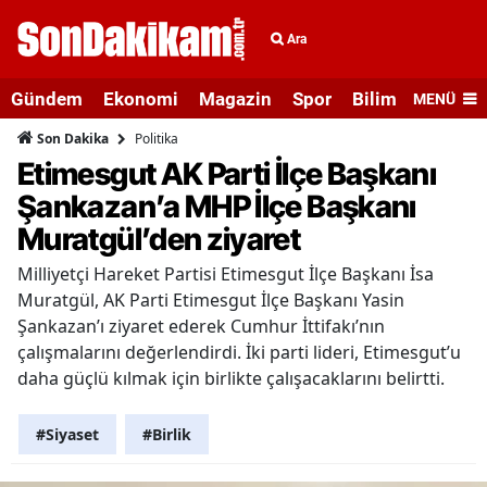
Ara
Gündem
Ekonomi
Magazin
Spor
Bilim ve Teknolo
MENÜ
Politika
Son Dakika
Etimesgut AK Parti İlçe Başkanı
Şankazan’a MHP İlçe Başkanı
Muratgül’den ziyaret
Milliyetçi Hareket Partisi Etimesgut İlçe Başkanı İsa
Muratgül, AK Parti Etimesgut İlçe Başkanı Yasin
Şankazan’ı ziyaret ederek Cumhur İttifakı’nın
çalışmalarını değerlendirdi. İki parti lideri, Etimesgut’u
daha güçlü kılmak için birlikte çalışacaklarını belirtti.
#Siyaset
#Birlik