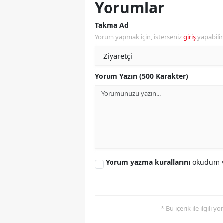
Yorumlar
M
Takma Ad
İ
Yorum yapmak için, isterseniz
giriş
yapabili
İ
K
Yorum Yazın (500 Karakter)
K
K
Kı
K
Yorum yazma kurallarını
okudum v
K
K
* Bu içerik ile ilgili 
K