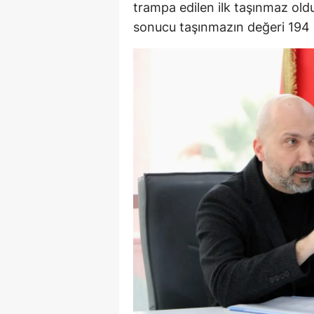
trampa edilen ilk taşınmaz ol
sonucu taşınmazın değeri 194 m
Y
K
Ki
O
D