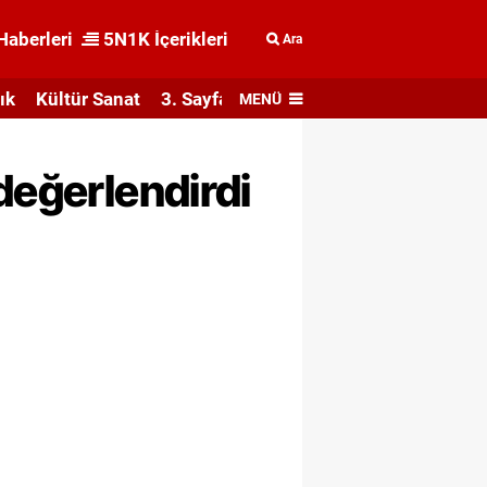
Haberleri
5N1K İçerikleri
Ara
ık
Kültür Sanat
3. Sayfa
MENÜ
değerlendirdi