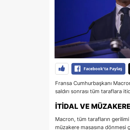
B
B
Bi
B
B
B
Facebook'ta Paylaş
Ç
Fransa Cumhurbaşkanı Macron, 
Ç
saldırı sonrası tüm taraflara it
Ç
İTIDAL VE MÜZAKER
D
Macron, tüm tarafların gerilimi 
D
müzakere masasına dönmesi ça