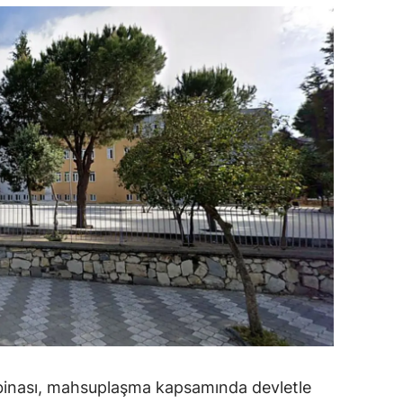
ozgat
onguldak
ksaray
ayburt
araman
ırıkkale
atman
ırnak
artın
rdahan
 binası, mahsuplaşma kapsamında devletle
ğdır