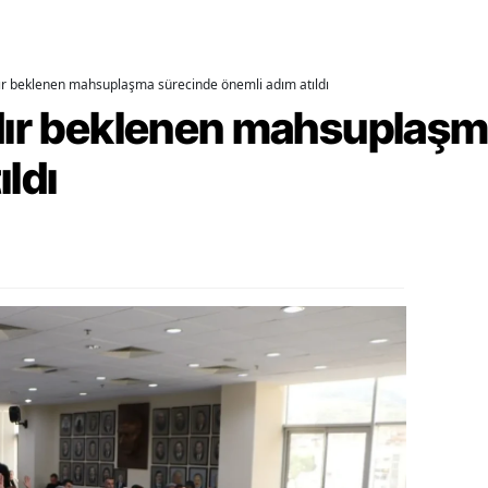
alatya
anisa
dır beklenen mahsuplaşma sürecinde önemli adım atıldı
rdır beklenen mahsuplaş
ahramanmaraş
ıldı
ardin
uğla
uş
evşehir
iğde
rdu
ize
akarya