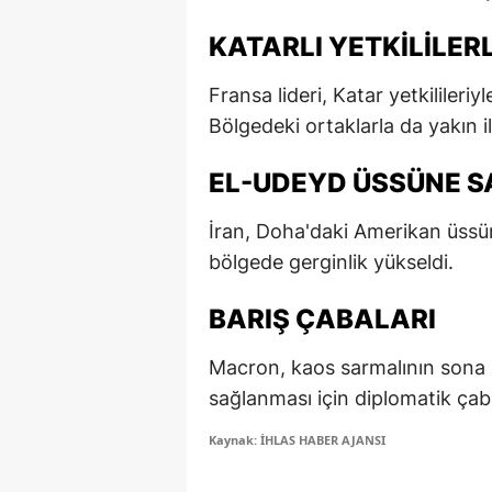
E
KATARLI YETKILILERL
E
Fransa lideri, Katar yetkilileri
E
Bölgedeki ortaklarla da yakın i
E
EL-UDEYD ÜSSÜNE S
E
İran, Doha'daki Amerikan üssüne
G
bölgede gerginlik yükseldi.
G
BARIŞ ÇABALARI
G
Macron, kaos sarmalının sona e
H
sağlanması için diplomatik çabal
H
Kaynak: İHLAS HABER AJANSI
I