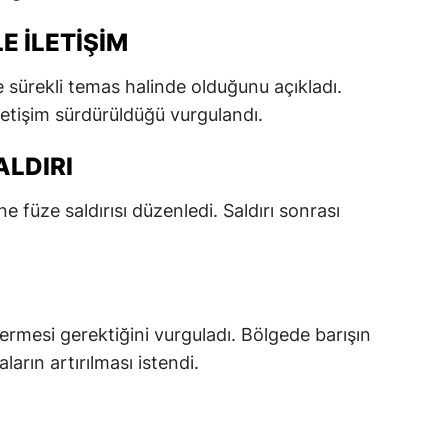
dirne
E İLETIŞIM
lazığ
yle sürekli temas halinde olduğunu açıkladı.
rzincan
letişim sürdürüldüğü vurgulandı.
rzurum
ALDIRI
skişehir
 füze saldırısı düzenledi. Saldırı sonrası
aziantep
iresun
ümüşhane
rmesi gerektiğini vurguladı. Bölgede barışın
akkari
arın artırılması istendi.
atay
sparta