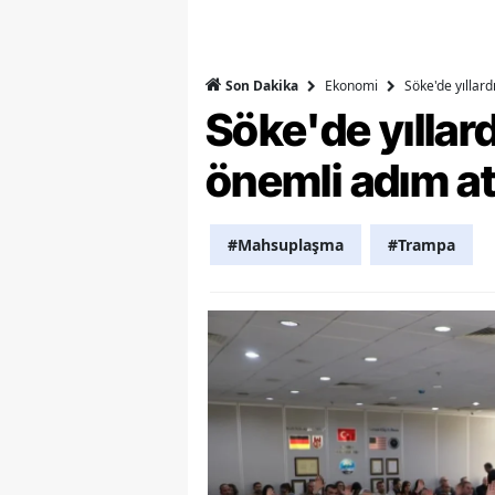
M
M
Ekonomi
Söke'de yıllar
Son Dakika
Söke'de yılla
K
önemli adım at
M
M
#Mahsuplaşma
#Trampa
M
N
N
O
R
S