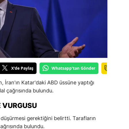
ilecik
ingöl
tlis
olu
urdur
ursa
X'de Paylaş
Whatsapp'tan Gönder
anakkale
İran'ın Katar'daki ABD üssüne yaptığı
ankırı
idal çağrısında bulundu.
orum
E VURGUSU
enizli
düşürmesi gerektiğini belirtti. Tarafların
iyarbakır
ğrısında bulundu.