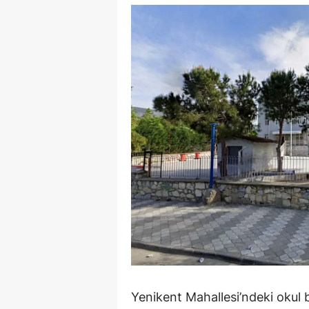
Y
Z
A
B
K
K
B
Ş
B
A
Yenikent Mahallesi’ndeki okul
I