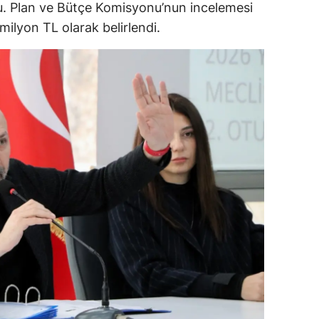
du. Plan ve Bütçe Komisyonu’nun incelemesi
ilyon TL olarak belirlendi.
alova
arabük
lis
smaniye
üzce