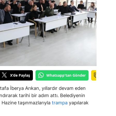
amsun
irt
inop
ivas
ekirdağ
okat
rabzon
X'de Paylaş
Whatsapp'tan Gönder
unceli
afa İberya Arıkan, yıllardır devam eden
anlıurfa
dırarak tarihi bir adım attı. Belediyenin
ar, Hazine taşınmazlarıyla
trampa
yapılarak
şak
an