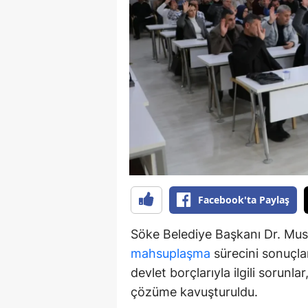
S
Si
S
S
T
T
T
Facebook'ta Paylaş
T
Söke Belediye Başkanı Dr. Must
Ş
mahsuplaşma
sürecini sonuçlan
devlet borçlarıyla ilgili sorunl
U
çözüme kavuşturuldu.
V