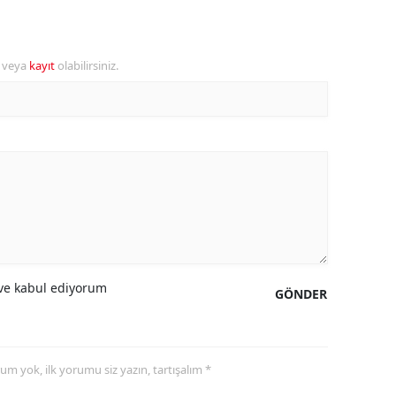
ersin
stanbul
r veya
kayıt
olabilirsiniz.
zmir
ars
astamonu
ayseri
rklareli
ırşehir
e kabul ediyorum
GÖNDER
ocaeli
onya
yorum yok, ilk yorumu siz yazın, tartışalım *
ütahya