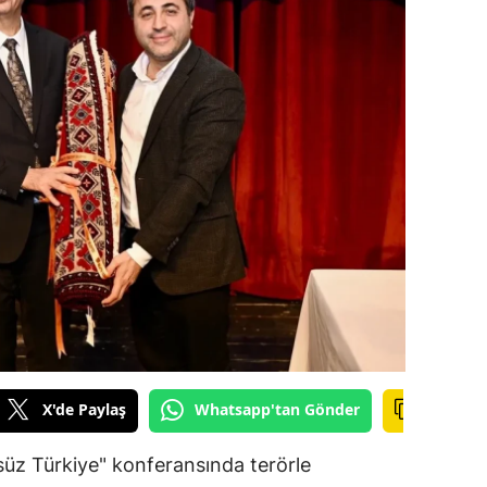
ilecik
ingöl
tlis
olu
urdur
ursa
anakkale
ankırı
orum
X'de Paylaş
Whatsapp'tan Gönder
enizli
üz Türkiye" konferansında terörle
iyarbakır