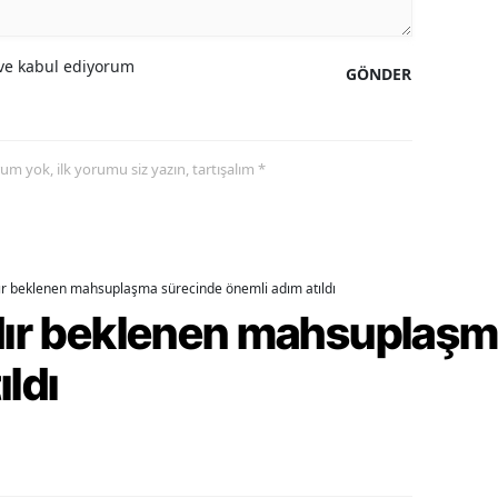
alova
e kabul ediyorum
GÖNDER
arabük
lis
yorum yok, ilk yorumu siz yazın, tartışalım *
smaniye
üzce
dır beklenen mahsuplaşma sürecinde önemli adım atıldı
rdır beklenen mahsuplaş
ıldı