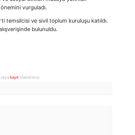
 önemini vurguladı.
ozgat
 temsilcisi ve sivil toplum kuruluşu katıldı.
onguldak
ışverişinde bulunuldu.
ksaray
ayburt
araman
ırıkkale
r veya
kayıt
olabilirsiniz.
atman
ırnak
artın
rdahan
ğdır