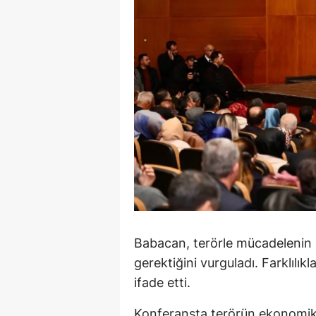
S
Si
S
S
T
T
T
T
Babacan, terörle mücadelenin
Ş
gerektiğini vurguladı. Farklılık
ifade etti.
U
V
Konferansta terörün ekonomik v