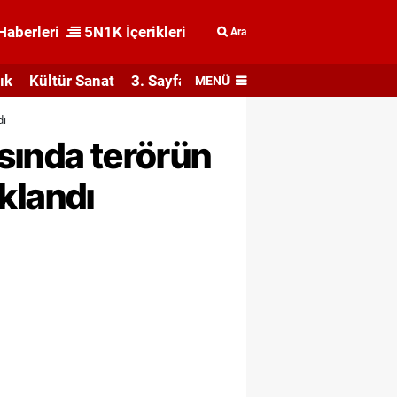
Haberleri
5N1K İçerikleri
Ara
ık
Kültür Sanat
3. Sayfa
MENÜ
dı
sında terörün
ıklandı