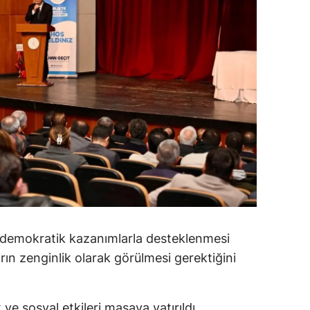
amsun
irt
inop
ivas
ekirdağ
okat
rabzon
unceli
 demokratik kazanımlarla desteklenmesi
anlıurfa
ların zenginlik olarak görülmesi gerektiğini
şak
an
e sosyal etkileri masaya yatırıldı.