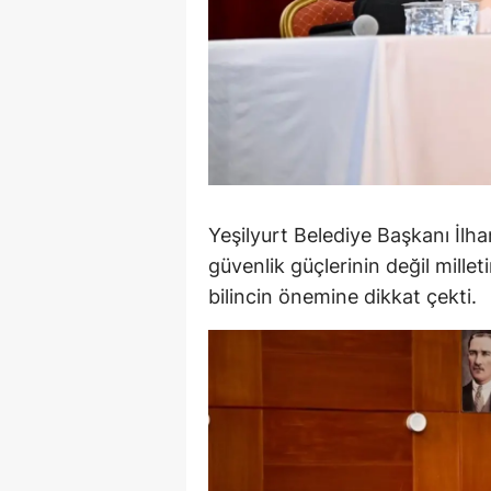
M
M
K
M
M
Yeşilyurt Belediye Başkanı İlh
M
güvenlik güçlerinin değil mille
bilincin önemine dikkat çekti.
N
N
O
R
S