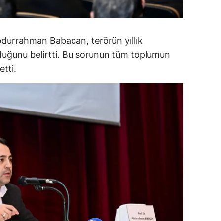
ersin
stanbul
Abdurrahman Babacan, terörün yıllık
lduğunu belirtti. Bu sorunun tüm toplumun
zmir
tti.
ars
astamonu
ayseri
rklareli
ırşehir
ocaeli
onya
ütahya