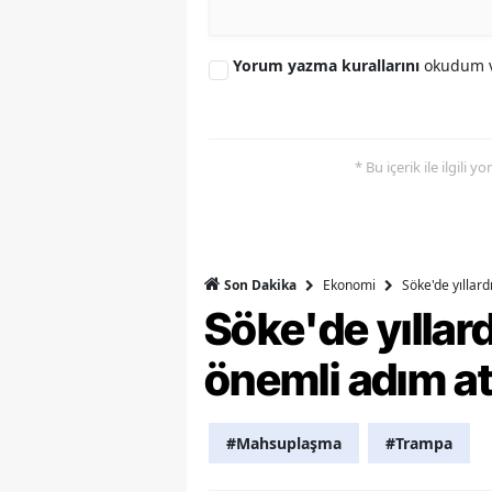
Y
Yorum yazma kurallarını
okudum v
K
Ki
* Bu içerik ile ilgili 
O
D
Ekonomi
Söke'de yıllar
Son Dakika
Söke'de yılla
önemli adım at
#Mahsuplaşma
#Trampa