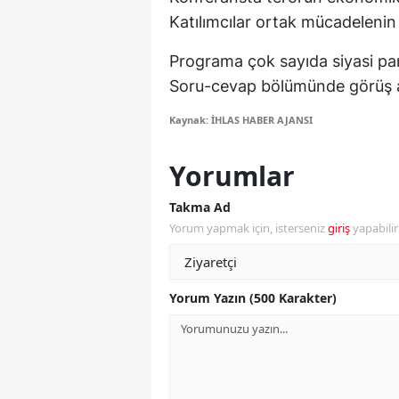
Katılımcılar ortak mücadelenin
Y
Programa çok sayıda siyasi parti
Z
Soru-cevap bölümünde görüş al
A
Kaynak: İHLAS HABER AJANSI
B
Yorumlar
K
Takma Ad
K
Yorum yapmak için, isterseniz
giriş
yapabili
B
Ş
Yorum Yazın (500 Karakter)
B
A
I