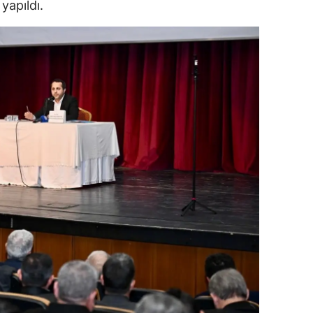
yapıldı.
dirne
lazığ
rzincan
rzurum
skişehir
aziantep
iresun
ümüşhane
akkari
atay
sparta