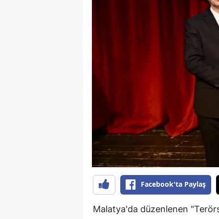
B
B
Bi
B
B
B
Ç
Ç
Ç
Facebook'ta Paylaş
D
Malatya'da düzenlenen "Terörs
D