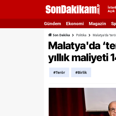
İstan
Açık
A
Gündem
Ekonomi
Magazin
Sp
A
Politika
Malatya'da ‘terö
Son Dakika
A
Malatya'da ‘te
A
yıllık maliyeti
A
A
#Terör
#Birlik
A
A
A
B