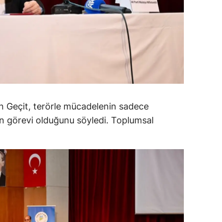
alatya
anisa
ahramanmaraş
ardin
uğla
an Geçit, terörle mücadelenin sadece
uş
tin görevi olduğunu söyledi. Toplumsal
evşehir
iğde
rdu
ize
akarya