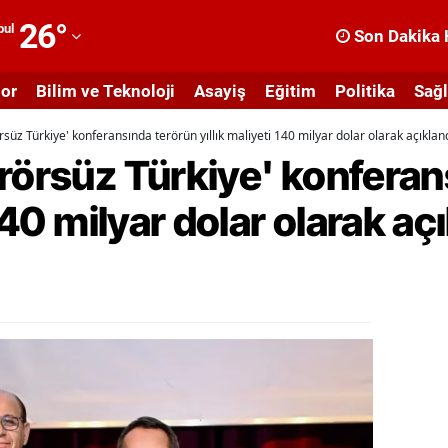
26
°
bul
Son Dakika 
dana
or
Bilim ve Teknoloji
Asayiş
Eğitim
Politika
Sağl
dıyaman
rsüz Türkiye' konferansında terörün yıllık maliyeti 140 milyar dolar olarak açıklan
fyonkarahisar
rörsüz Türkiye' konferan
ğrı
 140 milyar dolar olarak aç
masya
nkara
ntalya
rtvin
ydın
alıkesir