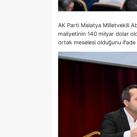
M
İ
AK Parti Malatya Milletvekili 
maliyetinin 140 milyar dolar o
İ
ortak meselesi olduğunu ifade e
K
K
K
Kı
K
K
K
K