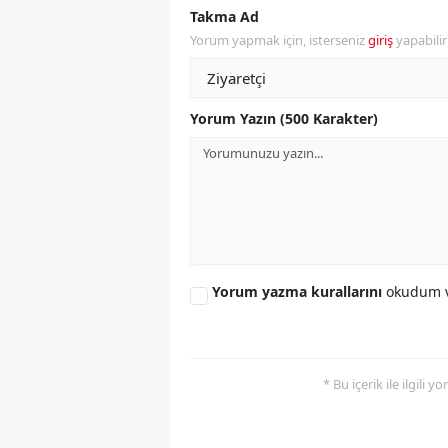
Takma Ad
Y
Yorum yapmak için, isterseniz
giriş
yapabili
Z
A
Yorum Yazın (500 Karakter)
B
K
K
B
Yorum yazma kurallarını
okudum v
Ş
B
* Bu içerik ile ilgili 
A
I