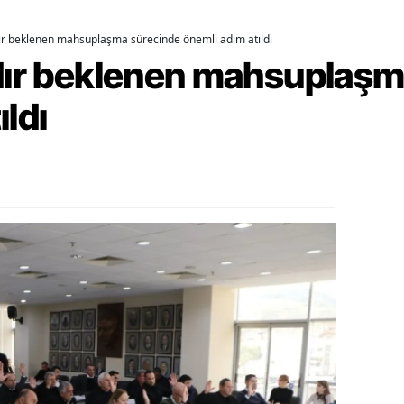
alova
dır beklenen mahsuplaşma sürecinde önemli adım atıldı
rdır beklenen mahsuplaş
arabük
ıldı
lis
smaniye
üzce