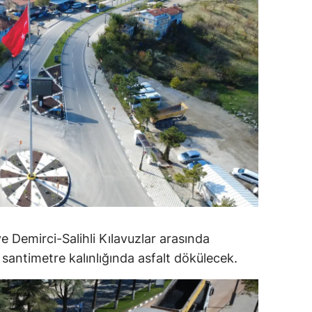
dirne
lazığ
rzincan
rzurum
skişehir
aziantep
iresun
ümüşhane
 Demirci-Salihli Kılavuzlar arasında
akkari
 santimetre kalınlığında asfalt dökülecek.
atay
sparta