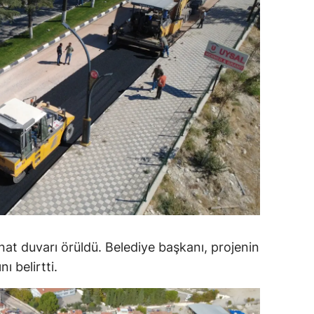
ersin
stanbul
zmir
ars
astamonu
ayseri
rklareli
ırşehir
nat duvarı örüldü. Belediye başkanı, projenin
ocaeli
 belirtti.
onya
ütahya