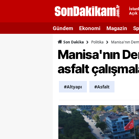
İstan
Açık
A
Gündem
Ekonomi
Magazin
Sp
A
Politika
Manisa'nın Demir
Son Dakika
A
Manisa'nın Dem
A
asfalt çalışma
A
A
#Altyapı
#Asfalt
A
A
A
B