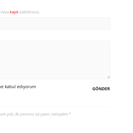
ozgat
r veya
kayıt
olabilirsiniz.
onguldak
ksaray
ayburt
araman
ırıkkale
atman
e kabul ediyorum
GÖNDER
ırnak
artın
yorum yok, ilk yorumu siz yazın, tartışalım *
rdahan
ğdır