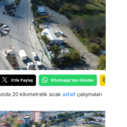
ilecik
ingöl
tlis
olu
urdur
ursa
anakkale
X'de Paylaş
Whatsapp'tan Gönder
ankırı
ğında 20 kilometrelik sıcak
asfalt
çalışmaları
orum
enizli
iyarbakır