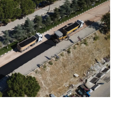
amsun
irt
inop
ivas
ekirdağ
okat
rabzon
unceli
anlıurfa
şak
an