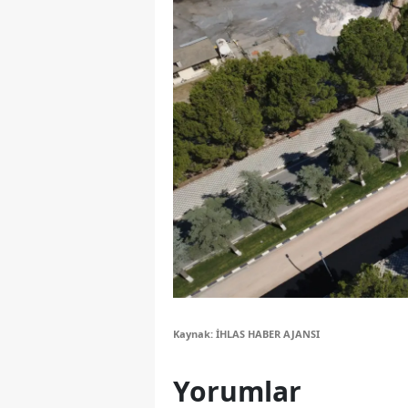
S
Si
S
S
T
T
T
T
Ş
Kaynak: İHLAS HABER AJANSI
U
Yorumlar
V