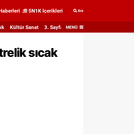
Haberleri
5N1K İçerikleri
Ara
ık
Kültür Sanat
3. Sayfa
MENÜ
relik sıcak