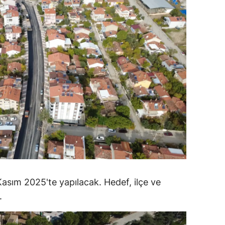
alatya
anisa
ahramanmaraş
ardin
uğla
uş
evşehir
iğde
rdu
Kasım 2025'te yapılacak. Hedef, ilçe ve
.
ize
akarya