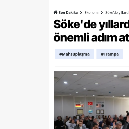
Y
Ekonomi
Söke'de yıllar
Son Dakika
Söke'de yılla
K
önemli adım at
Ki
O
#Mahsuplaşma
#Trampa
D