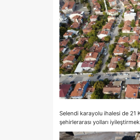
M
M
K
M
M
M
N
N
O
Selendi karayolu ihalesi de 21 
şehirlerarası yolları iyileştirmek
R
S