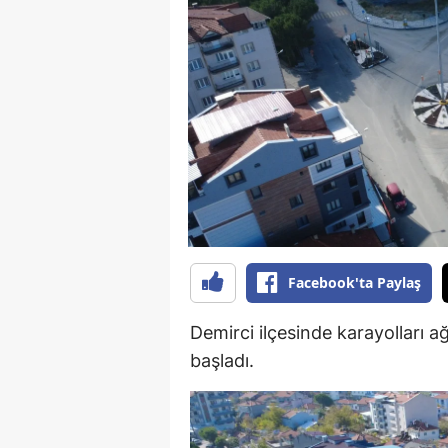
B
B
Bi
B
B
B
Ç
Facebook'ta Paylaş
Ç
Demirci ilçesinde karayolları a
Ç
başladı.
D
D