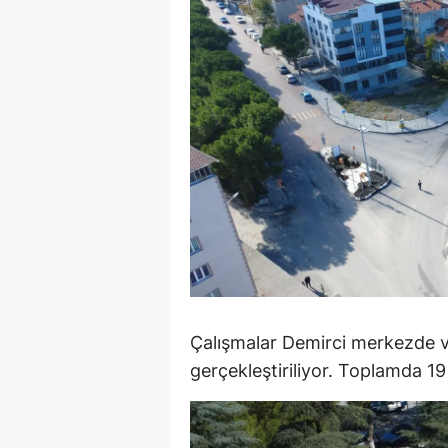
E
E
E
E
E
G
G
G
Çalışmalar Demirci merkezde ve
H
gerçekleştiriliyor. Toplamda 19
H
I