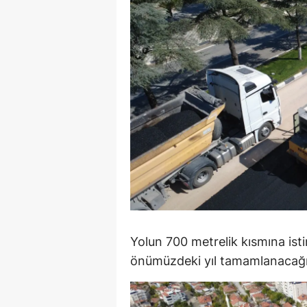
M
İ
İ
K
K
K
Kı
K
Yolun 700 metrelik kısmına isti
K
önümüzdeki yıl tamamlanacağını
K
K