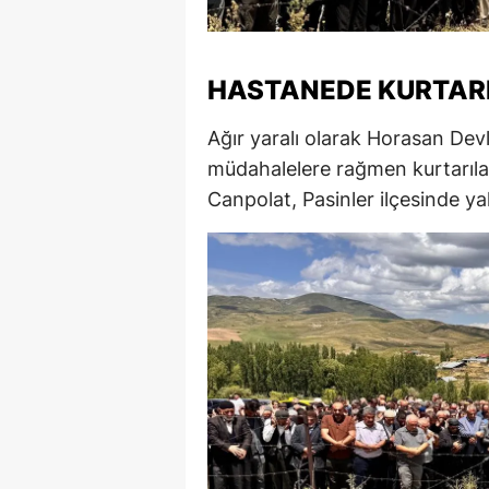
M
İ
HASTANEDE KURTAR
İ
Ağır yaralı olarak Horasan Dev
K
müdahalelere rağmen kurtarıl
Canpolat, Pasinler ilçesinde ya
K
K
Kı
K
K
K
K