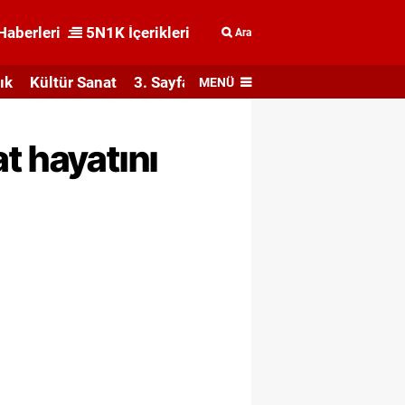
Haberleri
5N1K İçerikleri
Ara
ık
Kültür Sanat
3. Sayfa
MENÜ
t hayatını