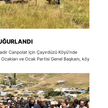
alatya
anisa
ahramanmaraş
ardin
UĞURLANDI
uğla
adir Canpolat için Çayırdüzü Köyü'nde
uş
 Ocakları ve Ocak Partisi Genel Başkanı, köy
evşehir
iğde
rdu
ize
akarya