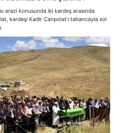
dirne
ı arazi konusunda iki kardeş arasında
at, kardeşi Kadir Canpolat'ı tabancayla sol
lazığ
.
rzincan
rzurum
skişehir
aziantep
iresun
ümüşhane
akkari
atay
sparta