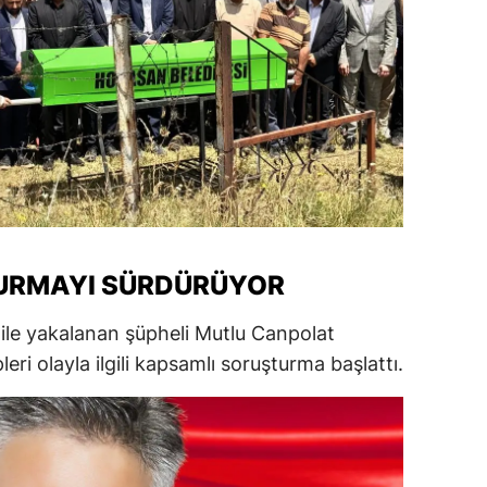
amsun
irt
inop
ivas
ekirdağ
okat
URMAYI SÜRDÜRÜYOR
rabzon
 ile yakalanan şüpheli Mutlu Canpolat
unceli
eri olayla ilgili kapsamlı soruşturma başlattı.
anlıurfa
şak
an