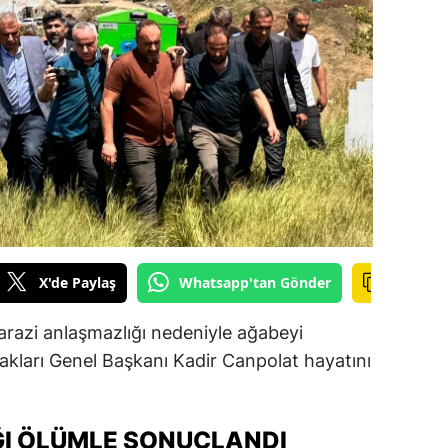
ilecik
ingöl
tlis
olu
urdur
ursa
anakkale
X'de Paylaş
Whatsapp'tan Gönder
ankırı
arazi anlaşmazlığı nedeniyle ağabeyi
orum
akları Genel Başkanı Kadir Canpolat hayatını
enizli
iyarbakır
I ÖLÜMLE SONUÇLANDI