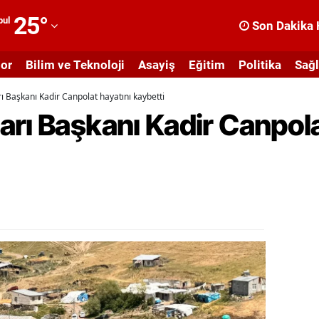
25
°
bul
Son Dakika 
dana
or
Bilim ve Teknoloji
Asayiş
Eğitim
Politika
Sağl
dıyaman
ı Başkanı Kadir Canpolat hayatını kaybetti
fyonkarahisar
rı Başkanı Kadir Canpola
ğrı
masya
nkara
ntalya
rtvin
ydın
alıkesir