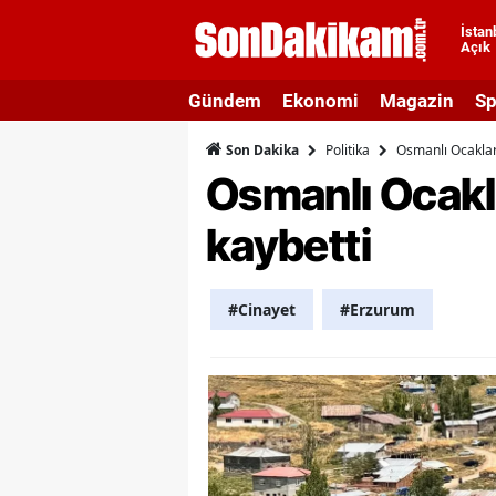
İstan
Açık
A
Gündem
Ekonomi
Magazin
Sp
A
Politika
Osmanlı Ocaklar
Son Dakika
A
Osmanlı Ocakla
A
kaybetti
A
A
#Cinayet
#Erzurum
A
A
A
B