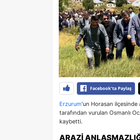
B
B
Bi
B
B
B
Ç
Facebook'ta Paylaş
Ç
Erzurum
'un Horasan ilçesinde 
Ç
tarafından vurulan Osmanlı Oc
kaybetti.
D
D
ARAZI ANLAŞMAZLIĞ