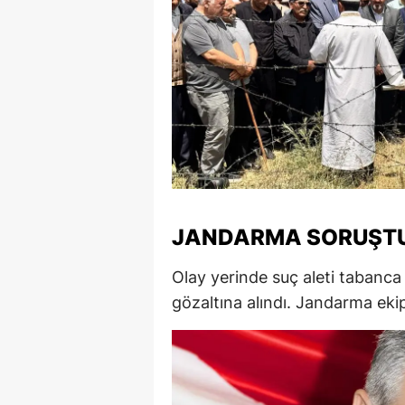
S
Si
S
S
T
T
JANDARMA SORUŞT
T
Olay yerinde suç aleti tabanca
T
gözaltına alındı. Jandarma ekipl
Ş
U
V