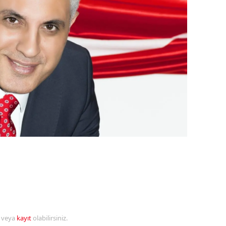
ozgat
onguldak
ksaray
ayburt
araman
ırıkkale
atman
ırnak
artın
rdahan
r veya
kayıt
olabilirsiniz.
ğdır