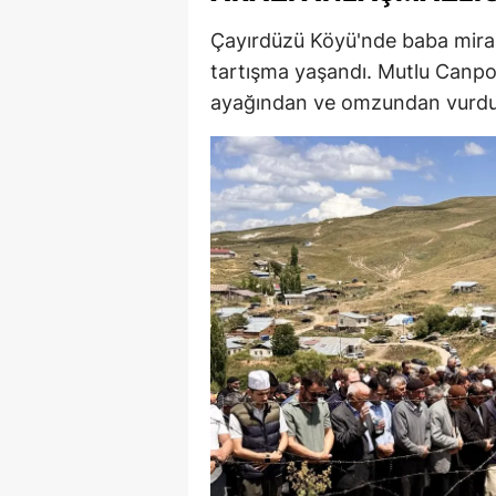
E
Çayırdüzü Köyü'nde baba miras
tartışma yaşandı. Mutlu Canpol
E
ayağından ve omzundan vurdu
E
E
E
G
G
G
H
H
I