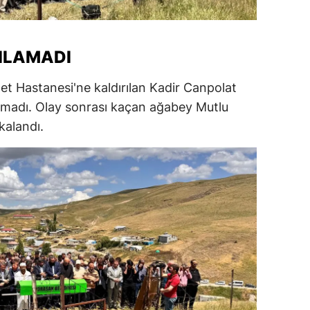
ersin
stanbul
ILAMADI
zmir
let Hastanesi'ne kaldırılan Kadir Canpolat
ars
amadı. Olay sonrası kaçan ağabey Mutlu
kalandı.
astamonu
ayseri
rklareli
ırşehir
ocaeli
onya
ütahya