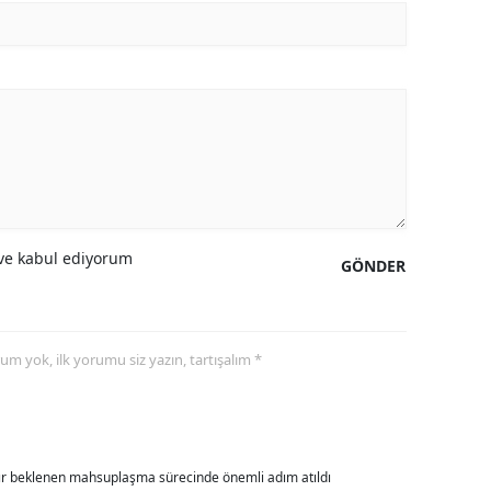
alova
arabük
lis
smaniye
üzce
e kabul ediyorum
GÖNDER
yorum yok, ilk yorumu siz yazın, tartışalım *
dır beklenen mahsuplaşma sürecinde önemli adım atıldı