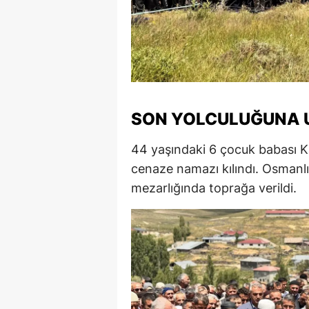
M
M
K
M
SON YOLCULUĞUNA 
M
44 yaşındaki 6 çocuk babası K
M
cenaze namazı kılındı. Osmanlı
mezarlığında toprağa verildi.
N
N
O
R
S