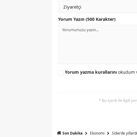
Y
Yorum Yazın (500 Karakter)
K
Ki
O
D
Yorum yazma kurallarını
okudum v
* Bu içerik ile ilgili 
Ekonomi
Söke'de yıllar
Son Dakika