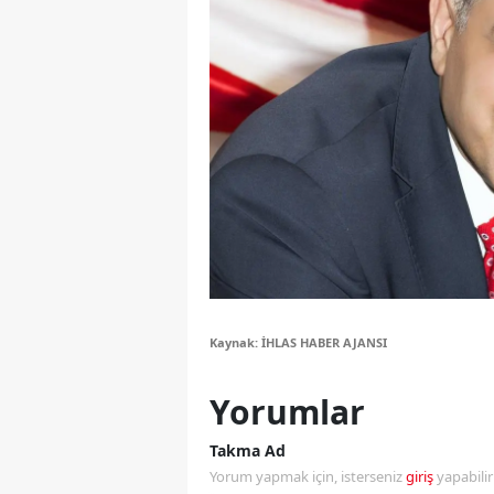
Y
Z
A
B
K
K
B
Kaynak: İHLAS HABER AJANSI
Ş
Yorumlar
B
A
Takma Ad
Yorum yapmak için, isterseniz
giriş
yapabili
I