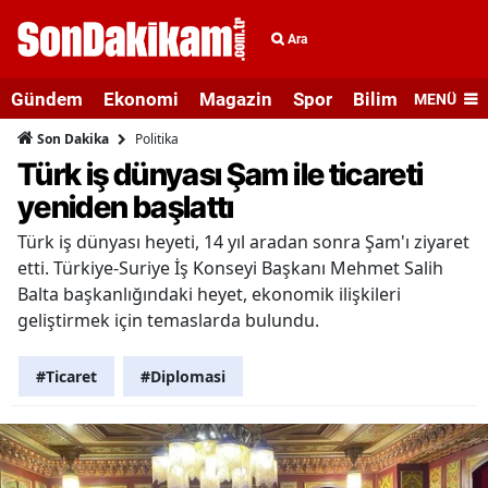
Ara
Gündem
Ekonomi
Magazin
Spor
Bilim ve Teknolo
MENÜ
Politika
Son Dakika
Türk iş dünyası Şam ile ticareti
yeniden başlattı
Türk iş dünyası heyeti, 14 yıl aradan sonra Şam'ı ziyaret
etti. Türkiye-Suriye İş Konseyi Başkanı Mehmet Salih
Balta başkanlığındaki heyet, ekonomik ilişkileri
geliştirmek için temaslarda bulundu.
#Ticaret
#Diplomasi