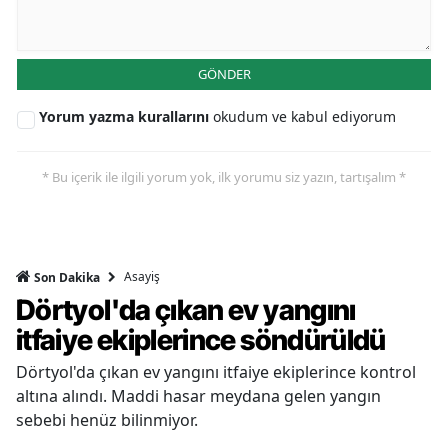
GÖNDER
Yorum yazma kurallarını
okudum ve kabul ediyorum
* Bu içerik ile ilgili yorum yok, ilk yorumu siz yazın, tartışalım *
Asayiş
Son Dakika
Dörtyol'da çıkan ev yangını
itfaiye ekiplerince söndürüldü
Dörtyol'da çıkan ev yangını itfaiye ekiplerince kontrol
altına alındı. Maddi hasar meydana gelen yangın
sebebi henüz bilinmiyor.