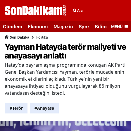
Ara
Gündem
Ekonomi
Magazin
Spor
Bilim ve Teknolo
MENÜ
Politika
Son Dakika
Yayman Hatayda terör maliyeti ve
anayasayı anlattı
Hatay'da bayramlaşma programında konuşan AK Parti
Genel Başkan Yardımcısı Yayman, terörle mücadelenin
ekonomik etkilerini açıkladı. Türkiye'nin yeni bir
anayasaya ihtiyacı olduğunu vurgulayarak 86 milyon
vatandaşın desteğini istedi.
#Terör
#Anayasa