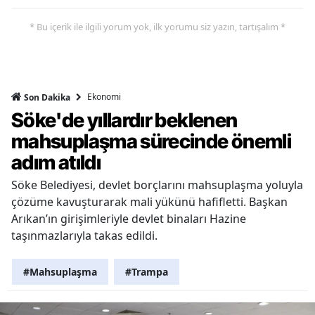
* Bu içerik ile ilgili yorum yok, ilk yorumu siz yazın, tartışalım *
Ekonomi
Son Dakika
Söke'de yıllardır beklenen
mahsuplaşma sürecinde önemli
adım atıldı
Söke Belediyesi, devlet borçlarını mahsuplaşma yoluyla
çözüme kavuşturarak mali yükünü hafifletti. Başkan
Arıkan’ın girişimleriyle devlet binaları Hazine
taşınmazlarıyla takas edildi.
#Mahsuplaşma
#Trampa